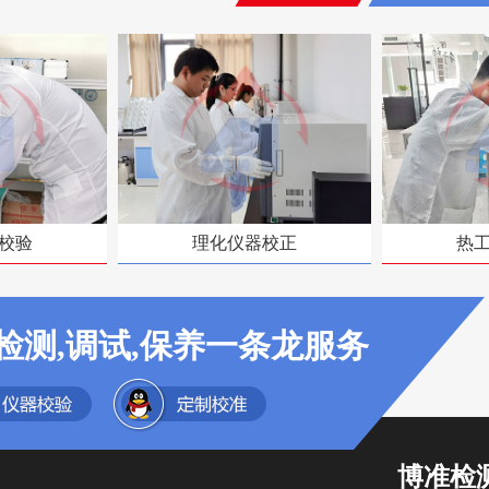
校验
理化仪器校正
热
检测,调试,保养一条龙服务
博准检