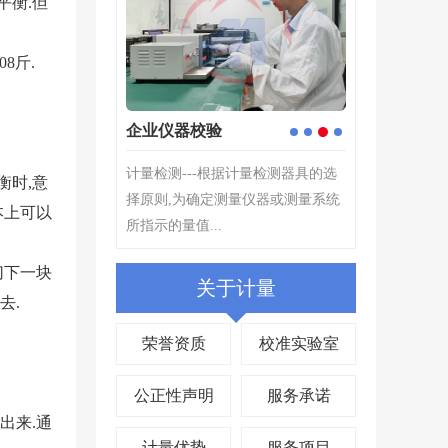
平衡.但
8斤.
企业仪器校验
定制校准解决
3
1
2
4
根据计量检测器具的选
计量检测---根据计量检测器具的选
计量工作能起到
衡时,意
测量仪器或测量系统
择原则,为确定测量仪器或测量系统
的作用。在产业
本上可以
.
所指示的量值...
关键,产品质量检测
切下一块
关于计量
去.
荣誉资质
校准实验室
公正性声明
服务承诺
出来.通
计量优势
服务项目