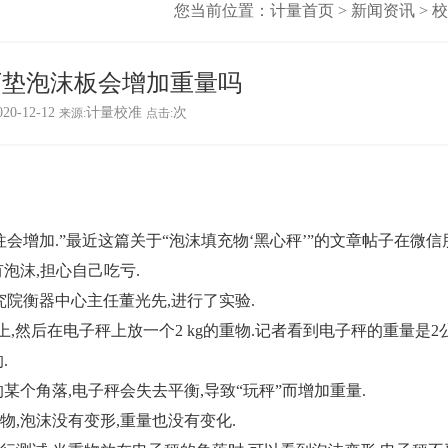
您当前位置：
计量首页
>
新闻资讯
>
校
下垫泡沫板会增加重量吗
020-12-12
计量校准
次
来源:
点击:
增加.”最近这篇关于“泡沫填充物‘黑心秤’”的文章帖子在微信
泡沫,担心自己吃亏.
院衡器中心主任董光先,进行了实验.
然后在电子秤上放一个2 kg的重物.记者看到电子秤的重量是2公
.
个角落,电子秤会失去平衡,导致“玩秤”而增加重量.
,泡沫没有变形,重量也没有变化.