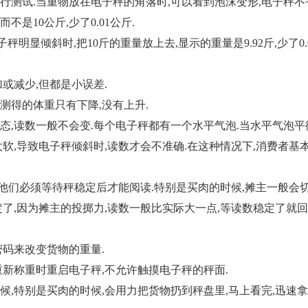
测试.当重物放在电子秤的角落时,可以看到泡沫变形,电子秤不
不是10公斤,少了0.01公斤.
显倾斜时,把10斤的重量放上去,显示的重量是9.92斤,少了0.0
或减少,但都是小误差.
仪器校准
计量检测
测得的体重只有下降,没有上升.
仪器校准是仪器设备管理中非常重
计量检测---
,读数一般不会变.每个电子秤都有一个水平气泡.当水平气泡平
要的环节,评定测量装置的示值误差,
择原则,为确定
软,导致电子秤倾斜时,读数才会不准确.在这种情况下,消费者基
确保量值准确,其目的在...
所指示的量值..
他们必须等待秤稳定后才能阅读.特别是买肉的时候,摊主一般会
了,因为摊主的投掷力,读数一般比实际大一点,等读数稳定了就回
码来改变货物的重量.
新称重时重启电子秤,不允许触摸电子秤的秤面.
特别是买肉的时候,会用力把货物扔到秤盘里,马上看完,迅速拿