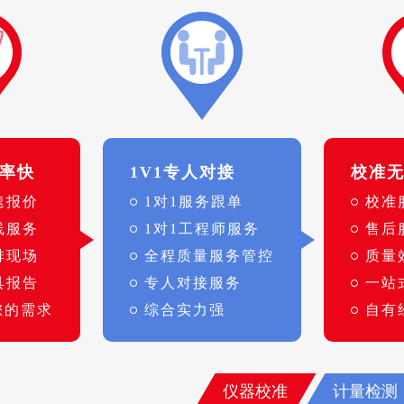
率快
1V1专人对接
校准
速报价
1对1服务跟单
校准
线服务
1对1工程师服务
售后
排现场
全程质量服务管控
质量
具报告
专人对接服务
一站
您的需求
综合实力强
自有
仪器校准
计量检测