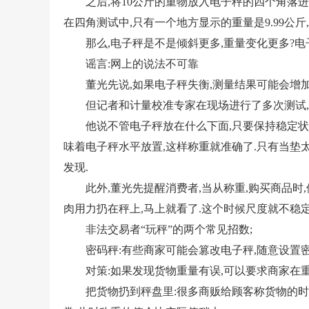
之后,将10公斤的重物放入电子秤的四个角落进行
在四角测试中,只有一个地方显示的重量是9.99公斤,而
那么,电子秤是不是倾斜更多,重量变化更多?电子秤明
谣言:网上的说法不可靠
董光先说,如果电子秤失衡,测量结果可能会增加
但记者和
计量校准
专家在现场进行了多次测试,
他说不管电子秤放在什么下面,只要保持稳定状态
味着电子秤水平放置,这样称重就准确了.只有当垫太
发现.
此外,董光先提醒消费者,当从称重,购买商品时,
肉用力扔在秤上,马上就看了.这个时候尺度就不稳定
非法交易者“玩秤”的两个常见招数;
密码秤:有些商家可能会篡改电子秤,随意设置密
对策:如果发现货物重量有误,可以要求商家在重
把货物扔到秤盘里:很多商贩给顾客称货物的时候,