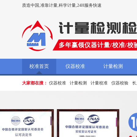
质造中国,准靠计量,科学计量,24H服务快速
多年赢领仪器计量/校准/校
校准首页
仪器校准
计量检测
大家都在搜：
仪器校准
计量检测
计量校准
仪器校验
长