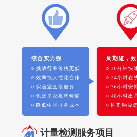
综合实力强
周期短，效
挑战行业价格更低
30分钟快
效率快人性化合作
24小时在
实验室直接服务
36小时安
免送多家机构烦恼
48小时出
降低中间业务成本
即刻响应
计量检测服务项目