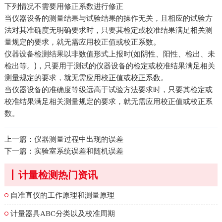
下列情况不需要用修正系数进行修正
当仪器设备的测量结果与试验结果的操作无关，且相应的试验方
法对其准确度无明确要求时，只要其检定或校准结果满足相关测
量规定的要求，就无需应用校正值或校正系数。
仪器设备检测结果以非数值形式上报时(如阴性、阳性、检出、未
检出等。)，只要用于测试的仪器设备的检定或校准结果满足相关
测量规定的要求，就无需应用校正值或校正系数。
当仪器设备的准确度等级远高于试验方法要求时，只要其检定或
校准结果满足相关测量规定的要求，就无需应用校正值或校正系
数。
上一篇：
仪器测量过程中出现的误差
下一篇：
实验室系统误差和随机误差
计量检测热门资讯
自准直仪的工作原理和测量原理
计量器具ABC分类以及校准周期