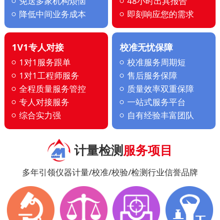
免送多家机构烦恼
48小时出具报告
降低中间业务成本
即刻响应您的需求
1V1专人对接
校准无忧保障
1对1服务跟单
校准服务周期短
1对1工程师服务
售后服务保障
全程质量服务管控
质量效率双重保障
专人对接服务
一站式服务平台
综合实力强
自有经验丰富团队
计量检测
服务项目
多年引领仪器计量/校准/校验/检测行业信誉品牌