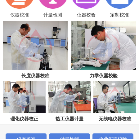
仪器校准
计量检测
仪器校验
定制校准
长度仪器校准
力学仪器校验
理化仪器校正
热工仪器计量
无线电仪器校准
仪器校准
计量检测
企业仪器校验