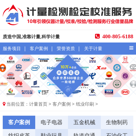
质造中国,准靠计量,科学计量
400-805-6188
|
|
|
服务项目
客户案例
荣誉资质
关于计量
当前位置：
>
>
>
计量首页
客户案例
纸业印刷
客户案例
电子电器
五金机械
生物制药
纺织皮革
鞋业玩具
轨道交通
石油化工