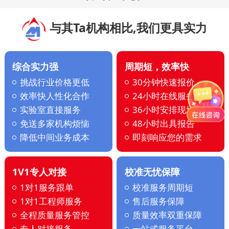
与其Ta机构相比,我们更具实力
综合实力强
周期短，效率快
挑战行业价格更低
30分钟快速报价
效率快人性化合作
24小时在线服务
实验室直接服务
36小时安排现场
免送多家机构烦恼
48小时出具报告
降低中间业务成本
即刻响应您的需求
1V1专人对接
校准无忧保障
1对1服务跟单
校准服务周期短
1对1工程师服务
售后服务保障
全程质量服务管控
质量效率双重保障
专人对接服务
一站式服务平台