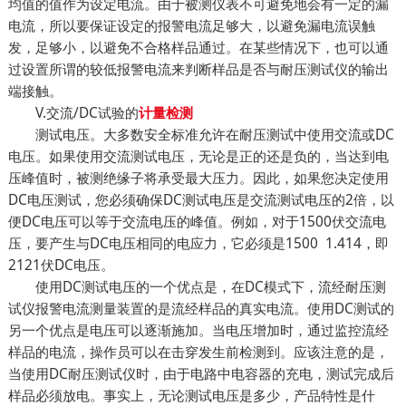
均值的值作为设定电流。由于被测仪表不可避免地会有一定的漏
电流，所以要保证设定的报警电流足够大，以避免漏电流误触
发，足够小，以避免不合格样品通过。在某些情况下，也可以通
过设置所谓的较低报警电流来判断样品是否与耐压测试仪的输出
端接触。
V.交流/DC试验的
计量检测
测试电压。大多数安全标准允许在耐压测试中使用交流或DC
电压。如果使用交流测试电压，无论是正的还是负的，当达到电
压峰值时，被测绝缘子将承受最大压力。因此，如果您决定使用
DC电压测试，您必须确保DC测试电压是交流测试电压的2倍，以
便DC电压可以等于交流电压的峰值。例如，对于1500伏交流电
压，要产生与DC电压相同的电应力，它必须是1500 1.414，即
2121伏DC电压。
使用DC测试电压的一个优点是，在DC模式下，流经耐压测
试仪报警电流测量装置的是流经样品的真实电流。使用DC测试的
另一个优点是电压可以逐渐施加。当电压增加时，通过监控流经
样品的电流，操作员可以在击穿发生前检测到。应该注意的是，
当使用DC耐压测试仪时，由于电路中电容器的充电，测试完成后
样品必须放电。事实上，无论测试电压是多少，产品特性是什