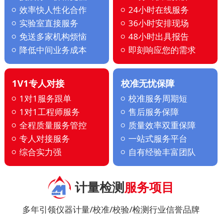
效率快人性化合作
24小时在线服务
实验室直接服务
36小时安排现场
免送多家机构烦恼
48小时出具报告
降低中间业务成本
即刻响应您的需求
1V1专人对接
校准无忧保障
1对1服务跟单
校准服务周期短
1对1工程师服务
售后服务保障
全程质量服务管控
质量效率双重保障
专人对接服务
一站式服务平台
综合实力强
自有经验丰富团队
计量检测
服务项目
多年引领仪器计量/校准/校验/检测行业信誉品牌