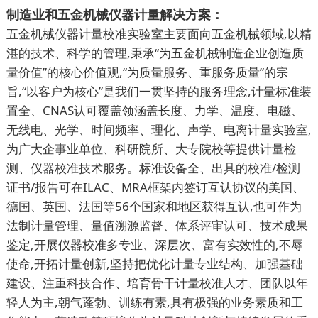
制造业和五金机械仪器计量解决方案：
五金机械仪器计量校准实验室主要面向五金机械领域,以精
湛的技术、科学的管理,秉承“为五金机械制造企业创造质
量价值”的核心价值观,“为质量服务、重服务质量”的宗
旨,“以客户为核心”是我们一贯坚持的服务理念,计量标准装
置全、CNAS认可覆盖领涵盖长度、力学、温度、电磁、
无线电、光学、时间频率、理化、声学、电离计量实验室,
为广大企事业单位、科研院所、大专院校等提供计量检
测、仪器校准技术服务。标准设备全、出具的校准/检测
证书/报告可在ILAC、MRA框架内签订互认协议的美国、
德国、英国、法国等56个国家和地区获得互认,也可作为
法制计量管理、量值溯源监督、体系评审认可、技术成果
鉴定,开展仪器校准多专业、深层次、富有实效性的,不辱
使命,开拓计量创新,坚持把优化计量专业结构、加强基础
建设、注重科技合作、培育骨干计量校准人才、团队以年
轻人为主,朝气蓬勃、训练有素,具有极强的业务素质和工