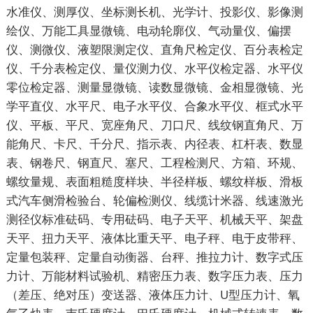
水准仪、测厚仪、坐标测长机、光学计、投影仪、影像测
绘仪、万能工具显微镜、电动轮廓仪、气动量仪、偏摆
仪、测微仪、液塑限测定仪、直角尺检定仪、百分表检定
仪、千分表检定仪、量仪测力仪、水平仪检定器、水平仪
零位检定器、测量显微镜、读数显微镜、金相显微镜、光
学平直仪、水平尺、电子水平仪、合象水平仪、框式水平
仪、平板、平尺、宽座角尺、刀口尺、线纹钢直角尺、万
能角尺、卡尺、千分尺、指示表、内径表、杠杆表、数显
表、钢卷尺、钢直尺、塞尺、工程检测尺、方箱、环规、
螺纹量规、表面粗糙度样块、半径样板、螺纹样板、滑板
式汽车侧滑检验台、轮偏检测仪、线缆计米器、线速激光
测径仪标准砝码、专用砝码、电子天平、机械天平、架盘
天平、扭力天平、液体比重天平、电子秤、电于皮带秤、
定量包装秤、定量自动衡器、台秤、推拉力计、数字式压
力计、万能材料试验机、精密压力表、数字压力表、压力
（差压、绝对压）变送器、液体压力计、U型压力计、氧