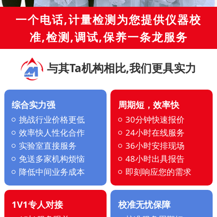
一个电话,计量检测为您提供仪器校
准,检测,调试,保养一条龙服务
与其Ta机构相比,我们更具实力
综合实力强
周期短，效率快
挑战行业价格更低
30分钟快速报价
效率快人性化合作
24小时在线服务
实验室直接服务
36小时安排现场
免送多家机构烦恼
48小时出具报告
降低中间业务成本
即刻响应您的需求
1V1专人对接
校准无忧保障