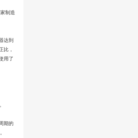
家制造
器达到
正比，
使用了
。
周期的
期。