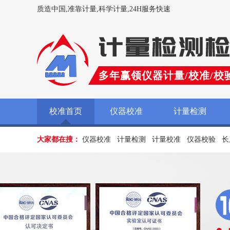
质造中国,准靠计量,科学计量,24H服务快速
多年赢领仪器计量/校准/校
校准首页
仪器校准
计量检测
大家都在搜：
仪器校准
计量检测
计量校准
仪器校验
长