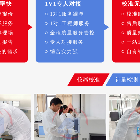
率快
1V1专人对接
校准
速报价
1对1服务跟单
校准
线服务
1对1工程师服务
售后
排现场
全程质量服务管控
质量
具报告
专人对接服务
一站
您的需求
综合实力强
自有
仪器校准
计量检测