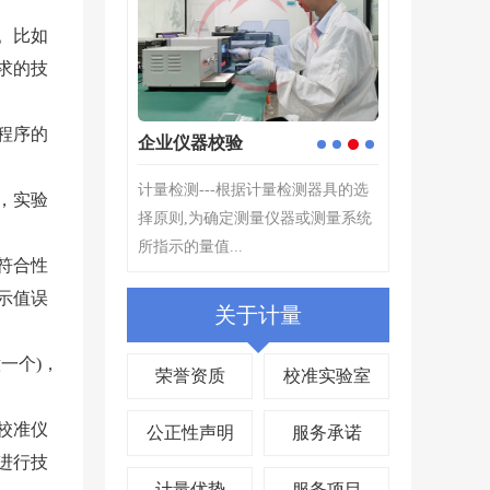
。比如
求的技
程序的
验
定制校准解决方案
4
1
2
3
根据计量检测器具的选
计量工作能起到提高产业发展水平
，实验
测量仪器或测量系统
的作用。在产业发展中,产品质量是
.
关键,产品质量检测的过程...
符合性
示值误
关于计量
一个)，
荣誉资质
校准实验室
校准仪
公正性声明
服务承诺
进行技
计量优势
服务项目