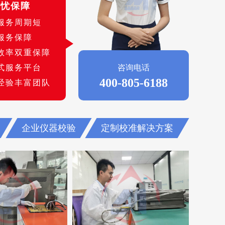
无忧保障
服务周期短
服务保障
效率双重保障
式服务平台
咨询电话
400-805-6188
经验丰富团队
企业仪器校验
定制校准解决方案