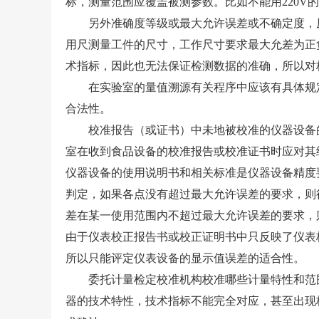
标，测量范围应覆盖被测参数。比如不能用220V的
另外准确度等级或最大允许误差或不确定度，原
用尺测量工件的尺寸，工作尺寸要求最大允差为正
术指标，因此也无法保证检测数据的准确，所以对
在实验室的量值溯源有关程序中应该有具体规定
仪器校准
合法性。
仪器校准是仪
校准报告（或证书）中未地被校准的仪器设备的
要的环节,评
室在收到食品设备的校准报告或校准证书时应对其
确保量值准确,
仪器设备的使用说明书和相关标准是仪器设备精度
判定，如果各点没有超过最大允许误差的要求，则
差在某一使用范围内不超过最大允许误差的要求，
由于仪表校正报告书或校正证明书中只反映了仪表
所以只能评定仪表设备的显示值误差的适合性。
委托计量检定校准机构校准哪些计量特性和范围
器的技术特性，技术指标不能完全对应，甚至出现