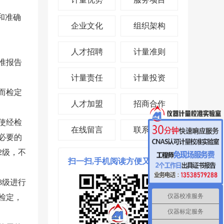
和准确
企业文化
组织架构
人才招聘
计量准则
准报告
计量责任
计量投资
而检定
人才加盟
招商合作
使经检
在线留言
联系我们
必要的
2级，不
扫一扫,手机阅读方便又省时!
3级进行
仪器校准服务
检定，
仪器标定服务