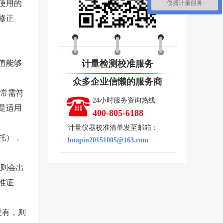
使用的
仪器计量服务
修正
值能够
计量检测校准服务
众多企业信懒的服务商
常需符
24小时服务资询热线
是适用
400-805-6188
计量仪器校准清单发至邮箱：
托），
huapin20151005@163.com
则会出
准证
没有，则