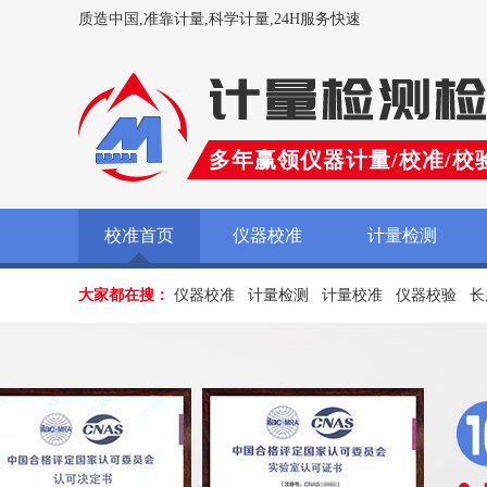
质造中国,准靠计量,科学计量,24H服务快速
多年赢领仪器计量/校准/校
校准首页
仪器校准
计量检测
大家都在搜：
仪器校准
计量检测
计量校准
仪器校验
长