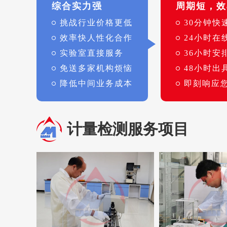
综合实力强
周期短，效
挑战行业价格更低
30分钟快
效率快人性化合作
24小时在
实验室直接服务
36小时安
免送多家机构烦恼
48小时出
降低中间业务成本
即刻响应
计量检测服务项目