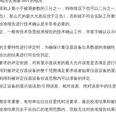
电压去测量380V的电压。
则上要小于被测参数的三分之一，特殊情况下也可以二分之一
负3，那么尺的最大允差应优于正负1，否则就不符合实际工作要
校准报告进行技术确认是非常有必要的。
，一般有技术负责校准报告的技术确认工作，并签字确认以示
计量检测
企业仪器校
器设备管理中非常重
计量检测---根据计量检测器具的选
计量检测---
主要特性进行评定时，为确保计量仪器设备出具数据的准确性
定测量装置的示值误差,
择原则,为确定测量仪器或测量系统
择原则,为确定
给出的结果进行符合性判定。
其目的在...
所指示的量值...
所指示的量值..
要求的评定依据，对有显示值误差的最大允许误差是否满足进行
得到被评定仪器设备的整个范围满足要求或者如果仪器设备的显
则得到被评定仪器设备在该范围内可以准备的评定。
校正设备的显示值误差(引用误差、相对误差、绝对误差中的任意
非常重要，有些单位往往在委托时没要求，最后校准结果和被
校准结果完全不在自己的使用范围内，导致无法对校准报告结果