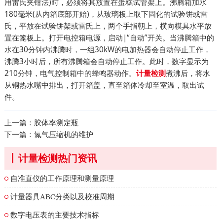
用雷氏夹钳法)时，必须将其放置在蛋糕试管架上。沸腾箱加水
180毫米(从内箱底部开始)，从玻璃板上取下固化的试验饼或雷
氏，平放在试验饼架或雷氏上，两个手指朝上，横向模具水平放
置在篦板上。打开电控箱电源，启动|“自动”开关。当沸腾箱中的
水在30分钟内沸腾时，一组30kW的电加热器会自动停止工作，
沸腾3小时后，所有沸腾箱会自动停止工作。此时，数字显示为
210分钟，电气控制箱中的蜂鸣器动作。
煮沸后，将水
计量检测
从铜热水嘴中排出，打开箱盖，直至箱体冷却至室温，取出试
件。
上一篇：
胶体率测定瓶
下一篇：
氮气压缩机的维护
计量检测热门资讯
自准直仪的工作原理和测量原理
计量器具ABC分类以及校准周期
数字电压表的主要技术指标