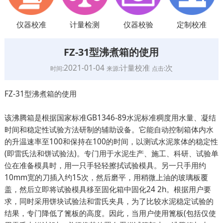
仪器校准
计量检测
仪器校验
定制校准
FZ-31型沸煮箱的使用
2021-01-04
计量校准
次
时间:
来源:
点击:
FZ-31型沸煮箱的使用
该沸腾箱是根据国家标准GB1346-89水泥标准稠度用水量、凝结
时间和稳定性试验方法研制的辅助设备。它能自动控制箱体内水
的升温速率至100和保持在100的时间，以测试水泥浆体的稳定性
(即雷氏法和饼试验法)。专门用于水泥生产、施工、科研、试验单
位在准备模具时，用一只手轻轻擦拭试验模具。另一只手用约
10mm宽的刀插入约15次，然后磨平，用稍微上油的玻璃板覆
盖，然后立即将试验模具移至固化箱中固化24 2h。根据用户要
求，同时采用饼块试验法和雷氏夹具，为了比较水泥稳定试验的
结果，专门降低了篦板的高度。因此，当用户使用篦板(包括仅使