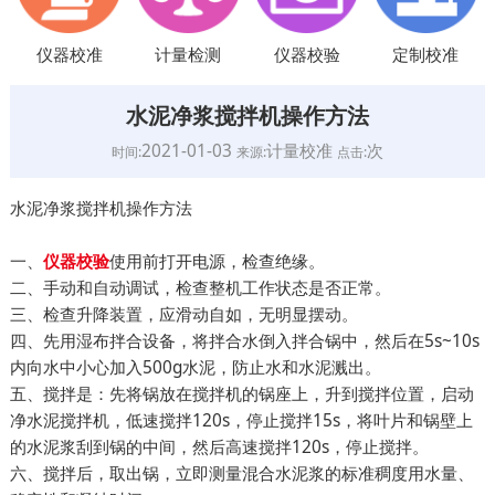
仪器校准
计量检测
仪器校验
定制校准
水泥净浆搅拌机操作方法
2021-01-03
计量校准
次
时间:
来源:
点击:
水泥净浆搅拌机操作方法
一、
使用前打开电源，检查绝缘。
仪器校验
二、手动和自动调试，检查整机工作状态是否正常。
三、检查升降装置，应滑动自如，无明显摆动。
四、先用湿布拌合设备，将拌合水倒入拌合锅中，然后在5s~10s
内向水中小心加入500g水泥，防止水和水泥溅出。
五、搅拌是：先将锅放在搅拌机的锅座上，升到搅拌位置，启动
净水泥搅拌机，低速搅拌120s，停止搅拌15s，将叶片和锅壁上
的水泥浆刮到锅的中间，然后高速搅拌120s，停止搅拌。
六、搅拌后，取出锅，立即测量混合水泥浆的标准稠度用水量、