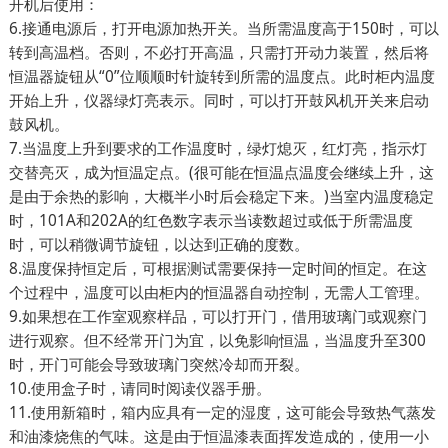
开机后使用：
6.接通电源后，打开电源加热开关。当所需温度高于150时，可以
转到高温档。否则，不必打开高温，只需打开动力装置，然后将
恒温器旋钮从“0”位顺顺时针旋转到所需的温度点。此时柜内温度
开始上升，仪器绿灯亮表示。同时，可以打开鼓风机开关来启动
鼓风机。
7.当温度上升到要求的工作温度时，绿灯熄灭，红灯亮，指示灯
交替亮灭，成为恒温定点。(很可能在恒温点温度会继续上升，这
是由于余热的影响，大概半小时后会稳定下来。)当室内温度稳定
时，101A和202A的红色数字表示当读数超过或低于所需温度
时，可以稍微调节旋钮，以达到正确的度数。
8.温度保持恒定后，可根据测试需要保持一定时间的恒定。在这
个过程中，温度可以由柜内的恒温器自动控制，无需人工管理。
9.如果想在工作室观察样品，可以打开门，借用玻璃门或观察门
进行观察。但不经常开门为宜，以免影响恒温，当温度升至300
时，开门可能会导致玻璃门突然冷却而开裂。
10.使用盒子时，请同时阅读仪器手册。
11.使用新箱时，箱内应具有一定的湿度，这可能会导致热气蒸发
和油漆烧焦的气味。这是由于恒温漆表面挥发造成的，使用一小