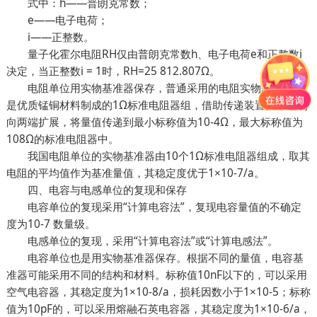
式中：h——普朗克常数；
e——电子电荷；
i——正整数。
量子化霍尔电阻RH仅由普朗克常数h、电子电荷e和正整数i
决定，当正整数i = 1时，RH=25 812.807Ω。
电阻单位用实物基准器保存，普通采用的电阻实物基准器都
是优质锰铜材料制成的1Ω标准电阻器组，借助传递装置按十进制
向两端扩展，将量值传递到最小标称值为10-4Ω，最大标称值为
108Ω的标准电阻器中。
我国电阻单位的实物基准器由10个1Ω标准电阻器组成，取其
电阻的平均值作为基准量值，其稳定度优于1×10-7/a。
四、电容与电感单位的复现和保存
电容单位的复现采用“计算电容法”，复现电容量值的不确定
度为10-7 数量级。
电感单位的复现，采用“计算电容法”或“计算电感法”。
电容单位也是用实物基准器保存。根据不同的量值，电容基
准器可能采用不同的结构和材料。标称值10nF以下的，可以采用
空气电容器，其稳定度为1×10-8/a，损耗因数小于1×10-5；标称
值为10pF的，可以采用熔融石英电容器，其稳定度为1×10-6/a，