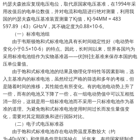
约瑟夫森效应复现电压电位，取代原国家电压基准，在1994年采
用改值后的电单位数值，并对电流和电阻进行绝对测量，利用我
国的约瑟夫森电压基准装置测量了Kj值，KJ-94MM = 483
597.89（43）GHz/V，其不确定度为0.88×10-6。
（一）标准电池组
由于韦斯顿饱和式标准电池具有长时间稳定性好（电动势年
变化小于0.5×10-6）的特点。因此，长时间以来，世界各国均为
采用标准电池组作为实物基准器——伏[特]主基准来保存本国的电
压单位量值。
由于饱和式标准电池的结果及物理化学特性等因素影响，选
入主基准内的标准电池，虽然经过严格的筛选和多年的考核，但
是随着时间的推移，其性能也有所变化。有的电池电动势上升了
一些，而有的电池又下降了一些，在一组电动势值中可以互相抵
消一部分，这就是用一组标准电池而不采用一只标准电池作为基
准的道理。为避免饱和式标准电池使用时间过长而发生量值变
化，需要对其定期跟换和进行国际对比。
（二）电子式电压标准器
由于饱和式标准电池存在电动势温度系数较大（约
为-40μV/K）和使用条件苛刻等缺点。近年来，有些国家研制成