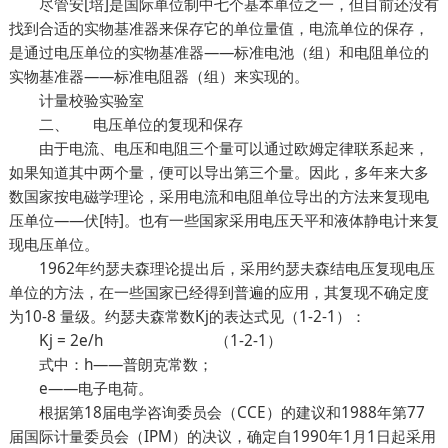
尽管安[培]是国际单位制中七个基本单位之一，但目前还没有
找到合适的实物基准器来保存它的单位量值，电流单位的保存，
是通过电压单位的实物基准器——标准电池（组）和电阻单位的
实物基准器——标准电阻器（组）来实现的。
计量校验实验室
二、 电压单位的复现和保存
由于电流、电压和电阻三个量可以通过欧姆定律联系起来，
如果知道其中两个量，便可以导出第三个量。因此，多年来大多
数国家按电磁学理论，采用电流和电阻单位导出的方法来复现电
压单位——伏[特]。也有一些国家采用电压天平和液体静电计来复
现电压单位。
1962年约瑟夫森理论提出后，采用约瑟夫森结电压复现电压
单位的方法，在一些国家已经得到普遍的应用，其复现不确定度
为10-8 量级。约瑟夫森常数Kj的表达式见（1-2-1）：
Kj = 2e/h （1-2-1）
式中：h——普朗克常数；
e——电子电荷。
根据第18届电学咨询委员会（CCE）的建议和1988年第77
届国际计量委员会（IPM）的决议，确定自1990年1月1日起采用