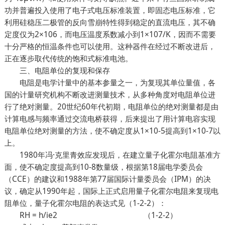
功并普遍投入使用了电子式电压标准装置，即固态电压标准，它
利用硅稳压二极管的反向雪崩特性得到稳定的直流电压，其不确
定度仅为2×106，而电压温度系数减小到1×107/K，因而不需要
十分严格的恒温条件也可以使用。这种器件在经过不断改进后，
正在逐步取代传统的饱和式标准电池。
三、电阻单位的复现和保存
电阻是电学计量中的基本参量之一，为复现其单位量值，各
国的计量研究机构不断改进测量技术，从多种角度对电阻单位进
行了绝对测量。20世纪60年代初期，电阻单位的绝对测量都是由
计算电感与频率通过交流电桥获得，后来提出了用计算电容实现
电阻单位绝对测量的方法，使不确定度从1×10-5提高到1×10-7以
上。
1980年冯·克里青效应发现后，在建立量子化霍尔电阻基准方
面，使不确定度提高到10-8数量级，根据第18届电学委员会
（CCE）的建议和1988年第77届国际计量委员会（IPM）的决
议，确定从1990年起，国际上正式启用量子化霍尔电阻来复现电
阻单位，量子化霍尔电阻的表达式见（1-2-2）：
RH = h/ie2 （1-2-2）