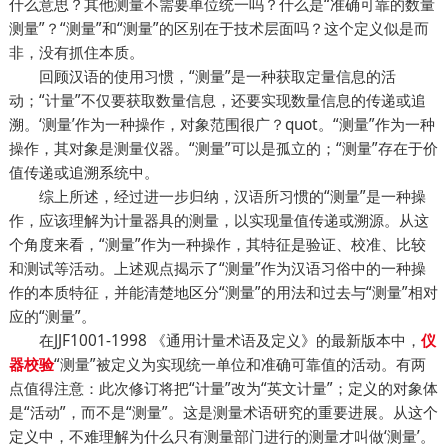
什么意思？其他测量不需要单位统一吗？什么是“准确可靠的数量
测量”？“测量”和“测量”的区别在于技术层面吗？这个定义似是而
非，没有抓住本质。
回顾汉语的使用习惯，“测量”是一种获取定量信息的活
动；“计量”不仅要获取数量信息，还要实现数量信息的传递或追
溯。‘测量’作为一种操作，对象范围很广？quot。“测量”作为一种
操作，其对象是测量仪器。“测量”可以是孤立的；“测量”存在于价
值传递或追溯系统中。
综上所述，经过进一步归纳，汉语所习惯的“测量”是一种操
作，应该理解为计量器具的测量，以实现量值传递或溯源。从这
个角度来看，“测量”作为一种操作，其特征是验证、校准、比较
和测试等活动。上述观点揭示了“测量”作为汉语习俗中的一种操
作的本质特征，并能清楚地区分“测量”的用法和过去与“测量”相对
应的“测量”。
在JJF1001-1998 《通用计量术语及定义》的最新版本中，
仪
“测量”被定义为实现统一单位和准确可靠值的活动。有两
器校验
点值得注意：此次修订将把“计量”改为“英文计量”；定义的对象体
是“活动”，而不是“测量”。这是测量术语研究的重要进展。从这个
定义中，不难理解为什么只有测量部门进行的测量才叫做‘测量’。