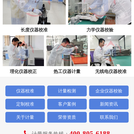
长度仪器校准
力学仪器校验
理化仪器校正
热工仪器计量
无线电仪器校准
仪器校准
计量检测
企业仪器校验
定制校准
客户案例
新闻资讯
关于计量
荣誉资质
联系我们
400-805-6188
计量服务热线：