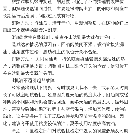
根据试验机缓冲旋钮上的刻度，确定了不同摆锤的缓冲位
置，但摆锤仍然返回过快，主要是缓冲阀出油口的钢球和阀座在
长期运行后磨损，间隙过大或有污物。
消除方法：拆除后，清理干净。重新调整后，在缓冲旋钮上
画出三个摆锤的新缓冲刻度。
3卸载发生在装载时，或者在未达到最大载荷时停止。
造成这种情况的原因有：回油阀关闭不紧，或油管接头漏
油，油泵皮带过松；测功机上的限位开关不合适。
排除方法： 关闭回油阀，拧紧或更换油管接头漏油处的垫
片，调整或更换皮带；调整测功机上限位开关的位置，使限位开
关在达到最大负载时关闭。
4机油不适引起的故障
经常会出现以下情况：有时候夏天装不上去，或者冬天时间
长了可以启动试验机。这是因为夏天油的粘度太小，回油阀或缓
冲阀的小间隙和污垢会使油回流，而冬天油的粘度太大，循环困
难，甚至导致油在循环过程中与空气混合，增加其体积，使油缸
溢出。这主要是由于施工现场条件差和季节性温度的影响。因
此，建议冬季使用粘度较低的油，夏季使用粘度较高的油。
总之，计量检定部门对试验机检定中发现的误差必须及时调