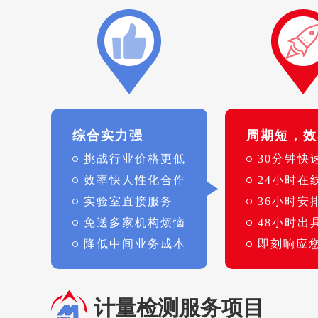
综合实力强
周期短，效
挑战行业价格更低
30分钟快
效率快人性化合作
24小时在
实验室直接服务
36小时安
免送多家机构烦恼
48小时出
降低中间业务成本
即刻响应
计量检测服务项目