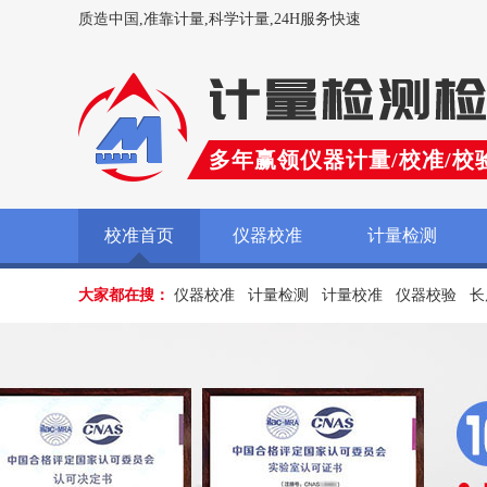
质造中国,准靠计量,科学计量,24H服务快速
多年赢领仪器计量/校准/校
校准首页
仪器校准
计量检测
大家都在搜：
仪器校准
计量检测
计量校准
仪器校验
长