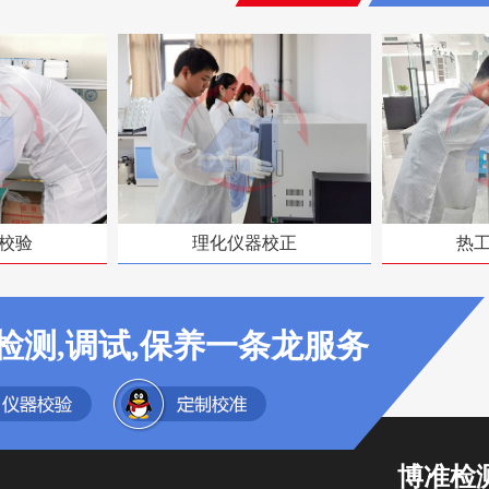
校验
理化仪器校正
热
检测,调试,保养一条龙服务
博准检