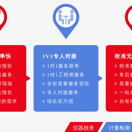
率快
1V1专人对接
校准
速报价
1对1服务跟单
校准
线服务
1对1工程师服务
售后
排现场
全程质量服务管控
质量
具报告
专人对接服务
一站
您的需求
综合实力强
自有
仪器校准
计量检测