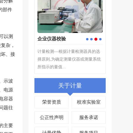
会分解
的部件
可以测
企业仪器校验
定制校准解决
3
1
2
4
较复杂，
根据计量检测器具的选
计量检测---根据计量检测器具的选
计量工作能起到
烧坏、接
测量仪器或测量系统
择原则,为确定测量仪器或测量系统
的作用。在产业
.
所指示的量值...
关键,产品质量检测
、示波
关于计量
、电源
电容器
荣誉资质
校准实验室
问题往
公正性声明
服务承诺
的主要
计量优势
服务项目