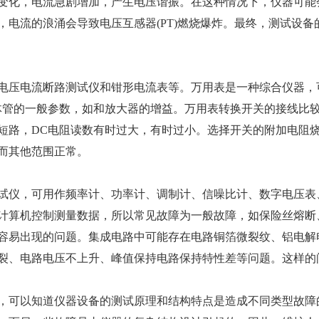
变化，电流急剧增加，产生电压谐振。在这种情况下，仪器可能
电流的浪涌会导致电压互感器(PT)燃烧爆炸。最终，测试设备
压电流断路测试仪和钳形电流表等。万用表是一种综合仪器，
仪器校准
计量检测
体管的一般参数，如和放大器的增益。万用表转换开关的接线比
仪器校准是仪器设备管理中非常重
计量检测---
短路，DC电阻读数有时过大，有时过小。选择开关的附加电阻
要的环节,评定测量装置的示值误差,
择原则,为确定
而其他范围正常。
确保量值准确,其目的在...
所指示的量值..
仪，可用作频率计、功率计、调制计、信噪比计、数字电压表
计算机控制测量数据，所以常见故障为一般故障，如保险丝熔断
容易出现的问题。集成电路中可能存在电路铜箔微裂纹、铝电解
裂、电路电压不上升、峰值保持电路保持特性差等问题。这样的
可以知道仪器设备的测试原理和结构特点是造成不同类型故障