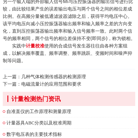
另一个输入端的外部输入信号Mi与压控振荡器的输出信号进行比
较，由比较结果产生的误差输出电压与两个信号之间的相位差成
比例。在高频分量被低通滤波器滤除之后，获得平均电压中心。
该平均电压向减小压控振荡器输出频率和输入频率之差的方向变
化，直到压控振荡器输出频率和输入信号频率一致。此时两个信
号的频率相同，两个信号的相位差保持不变(即同步)，称为锁相。
实践中
使用的合成信号发生器往往由各种方案组
计量校准
成，以解决频率覆盖、频率调整、频率跳跃、变频时间和噪声抑
制等问题。
上一篇：
几种气体检测传感器的检测原理
下一篇：
电磁流量计的应用范围和要求
计量检测热门资讯
自准直仪的工作原理和测量原理
计量器具ABC分类以及校准周期
数字电压表的主要技术指标