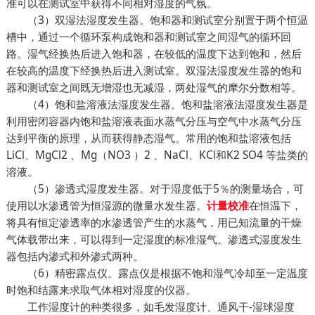
准可以在测试室中获得不同相对湿度的气氛。
（3）双湿法湿度发生器。饱和器和测试室分别置于两个恒温
槽中，通过一个循环泵构成饱和器和测试室之间湿气的循环回
路。湿气经换热后进入饱和器，在较低的温度下达到饱和，然后
在较高的温度下经换热后进入测试室。双湿法湿度发生器的饱和
器和测试室之间既无增湿也无减湿，两处湿气的摩尔分数相等。
（4）饱和盐溶液法湿度发生器。饱和盐溶液法湿度发生器是
利用密闭容器内饱和盐溶液表面水蒸气分压与空气中水蒸气分压
达到平衡的原理，从而获得静态湿气。常用的饱和盐溶液包括
LiCl、MgCl2 、Mg（NO3 ）2 、NaCl、KCl和K2 SO4 等盐类的
溶液。
（5）渗透式湿度发生器。对于湿度低于5％的测量场合，可
使用以水渗透管为恒湿源的微量水发生器。
在恒温下，
计量校准
将具有恒定渗透率的水渗透管产生的水蒸气，用已知流量的干燥
气体载带出来，可以得到一定湿度的标准湿气。渗透式湿度发生
器包括内渗式和外渗式两种。
（6）精密露点仪。露点仪是根据不饱和湿气冷却至一定温度
时饱和结露来求取气体相对湿度的仪器。
工作湿度计的种类很多，如毛发湿度计、通风干-湿球湿度