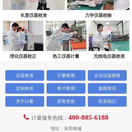
长度仪器校准
力学仪器校验
理化仪器校正
热工仪器计量
无线电仪器校准
仪器校准
计量检测
企业仪器校验
定制校准
客户案例
新闻资讯
关于计量
荣誉资质
联系我们
400-805-6188
计量服务热线：
地址：东莞南城