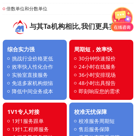
倍数单位和分数单位
与其Ta机构相比,我们更具实力
综合实力强
周期短，效率快
挑战行业价格更低
30分钟快速报价
效率快人性化合作
24小时在线服务
实验室直接服务
36小时安排现场
免送多家机构烦恼
48小时出具报告
降低中间业务成本
即刻响应您的需求
1V1专人对接
校准无忧保障
1对1服务跟单
校准服务周期短
1对1工程师服务
售后服务保障