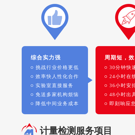
综合实力强
周期短，效
挑战行业价格更低
30分钟快
效率快人性化合作
24小时在
实验室直接服务
36小时安
免送多家机构烦恼
48小时出
降低中间业务成本
即刻响应
计量检测服务项目