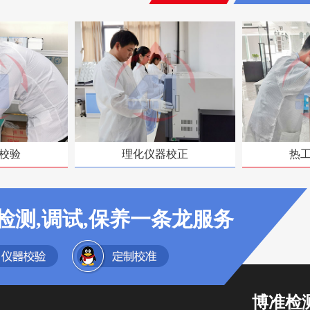
校验
理化仪器校正
热
检测,调试,保养一条龙服务
博准检