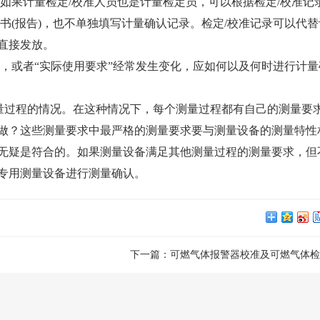
如果计量检定/校准人员也是计量检定员，可以根据检定/校准记
书(报告)，也不单独填写计量确认记录。检定/校准记录可以代
直接发放。
，或者“实际使用要求”经常发生变化，应如何以及何时进行计量
计量检测
企业仪器校
量过程的情况。在这种情况下，每个测量过程都有自己的测量要
器设备管理中非常重
计量检测---根据计量检测器具的选
计量检测---
做？这些测量要求中最严格的测量要求要与测量设备的测量特性
定测量装置的示值误差,
择原则,为确定测量仪器或测量系统
择原则,为确定
无疑是符合的。如果测量设备满足其他测量过程的测量要求，但
其目的在...
所指示的量值...
所指示的量值..
专用测量设备进行测量确认。
下一篇：
可燃气体报警器校准及可燃气体检