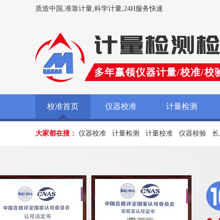
质造中国,准靠计量,科学计量,24H服务快速
多年赢领仪器计量/校准/校
校准首页
仪器校准
计量检测
大家都在搜：
仪器校准
计量检测
计量校准
仪器校验
长