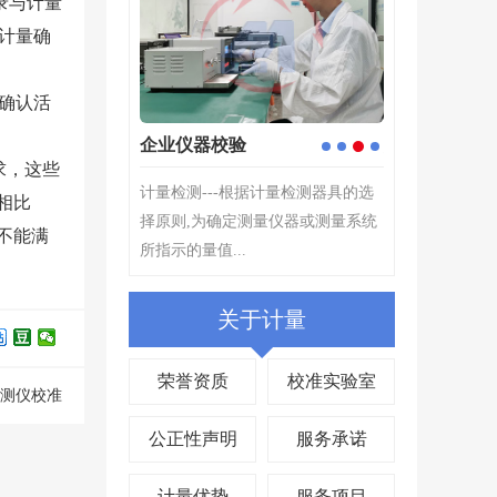
录与计量
替计量确
确认活
验
定制校准解决方案
4
1
2
3
求，这些
根据计量检测器具的选
计量工作能起到提高产业发展水平
相比
测量仪器或测量系统
的作用。在产业发展中,产品质量是
不能满
.
关键,产品质量检测的过程...
关于计量
荣誉资质
校准实验室
测仪校准
公正性声明
服务承诺
计量优势
服务项目