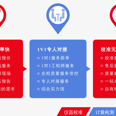
率快
1V1专人对接
校准
速报价
1对1服务跟单
校准
线服务
1对1工程师服务
售后
排现场
全程质量服务管控
质量
具报告
专人对接服务
一站
您的需求
综合实力强
自有
仪器校准
计量检测