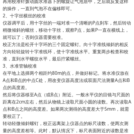
再用校准针拨动圆水准器下的螺旋让气泡居中，之后就反复这样
的操作，一直到气泡不在偏移即可。
2、十字丝横丝的校准
仪器调平后，用十字丝的一端对准一个清晰的P点刹车，然后转动
稍微倾斜的螺丝，移动十字丝，观察P点，如果P一直在横线上，
就可以了；否则仪器需要校准。
校正方法是松开十字环的三个固定螺钉。向十字准线倾斜的相反
方向轻轻旋转十字准线环，使十字准线水平。重复两步检查和校
准，直到水平螺纹水平，最后拧紧螺丝。
3、水准管轴校准
在平地上选择两个相距约80m的点，并做好标记。将水准仪放在
A点和B点的中点C处，用改变仪器高度法或双面尺法测量A点和B
点的高度差。
然后将仪器移至A点（或B点）附近。一般水平仪的目镜与尺面的
距离在2cm左右，然后从物镜上读取尺面小圆的读数。再次读取A
点和B点之间的高度差。如果两次测得的高度差大于5mm，就需
要校正了。
转动轻微倾斜螺钉，校正远离架上仪器点的标尺读数，使两次测
量的高度差相等。此时，默认情况下，标尺表面附近的读数是准