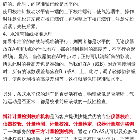
确的。此时，的视准轴已经是水平的。
使用校准针拨动水平管一端的上下校准螺钉，使气泡居中。操作
时注意先松开左或右校正螺钉，再调整上下校正螺钉，注意先松
后紧，先松后紧。
4、水准管轴线校准原理
如果水准管的轴线与视准轴平行，则两者都是水平的，无论仪器
放在A点和b点的什么地方，都会得到相同的高度差，不平行会形
成I角。显然，当仪器架在AB中点时，正好可以消除I角的影响。
所以此时的身高差也是准确的。当我们在A（或B）附近直接测量
时，所有的读数误差都落在B（或A）上。此时，调节轻微倾斜螺
钉，使两次测得的高度差相等，这样就能保证视准轴水平。
另外，条式水平仪的刹车是否灵活有效，物镜成像是否清晰，气
泡运动是否正常，都是校准前应该做的一般性检查。
是为客户提供快捷质优的专业
博计计量检测校准机构
仪器校准、
仪器校验、计量检测、计量校准、计量检定、仪器计量培训咨询
于一体服务的
。通过了CNAS认可以及众多和
第三方计量检测机构
行业权威机构资质。出具的证书、报告具有国际公信力，严选博