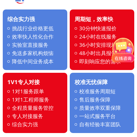
综合实力强
周期短，效率快
挑战行业价格更低
30分钟快速报价
效率快人性化合作
24小时在线服务
实验室直接服务
36小时安排现场
免送多家机构烦恼
48小时出具报告
降低中间业务成本
即刻响应您的需求
1V1专人对接
校准无忧保障
1对1服务跟单
校准服务周期短
1对1工程师服务
售后服务保障
全程质量服务管控
质量效率双重保障
专人对接服务
一站式服务平台
综合实力强
自有经验丰富团队