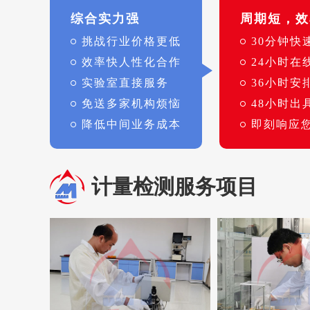
综合实力强
周期短，效
挑战行业价格更低
30分钟快
效率快人性化合作
24小时在
实验室直接服务
36小时安
免送多家机构烦恼
48小时出
降低中间业务成本
即刻响应
计量检测服务项目