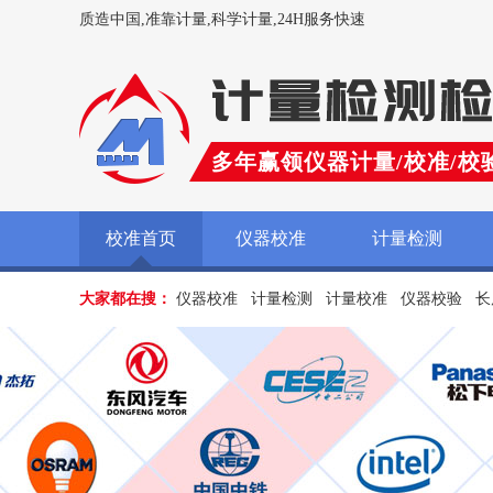
质造中国,准靠计量,科学计量,24H服务快速
多年赢领仪器计量/校准/校
校准首页
仪器校准
计量检测
大家都在搜：
仪器校准
计量检测
计量校准
仪器校验
长