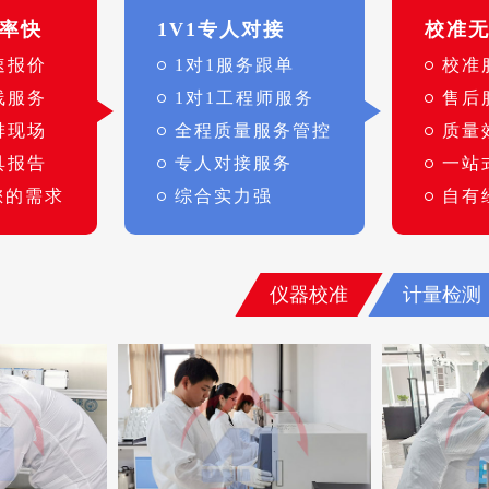
率快
1V1专人对接
校准
速报价
1对1服务跟单
校准
线服务
1对1工程师服务
售后
排现场
全程质量服务管控
质量
具报告
专人对接服务
一站
您的需求
综合实力强
自有
仪器校准
计量检测