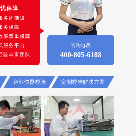
无忧保障
服务周期短
服务保障
效率双重保障
式服务平台
咨询电话
400-805-6188
经验丰富团队
企业仪器校验
定制校准解决方案