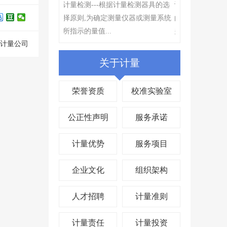
仪器校准是仪器设备管理中非常重
计量检测---根
要的环节,评定测量装置的示值误差,
择原则,为确定
确保量值准确,其目的在...
所指示的量值...
的计量公司
关于计量
荣誉资质
校准实验室
公正性声明
服务承诺
计量优势
服务项目
企业文化
组织架构
人才招聘
计量准则
计量责任
计量投资