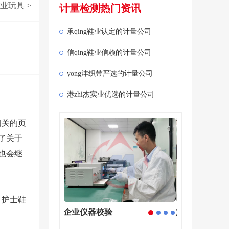
业玩具
>
计量检测热门资讯
承qing鞋业认定的计量公司
信qing鞋业信赖的计量公司
yong沣织带严选的计量公司
港zhi杰实业优选的计量公司
相关的页
了关于
也会继
，护士鞋
仪器校准
计量检测
1
2
3
4