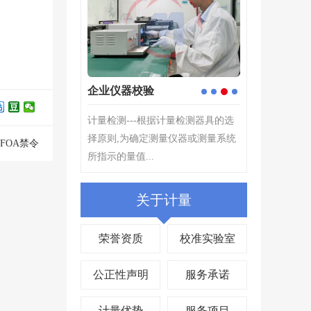
企业仪器校验
定制校准解决
3
1
2
4
根据计量检测器具的选
计量检测---根据计量检测器具的选
计量工作能起到
测量仪器或测量系统
择原则,为确定测量仪器或测量系统
的作用。在产业
FOA禁令
.
所指示的量值...
关键,产品质量检测
关于计量
荣誉资质
校准实验室
公正性声明
服务承诺
计量优势
服务项目