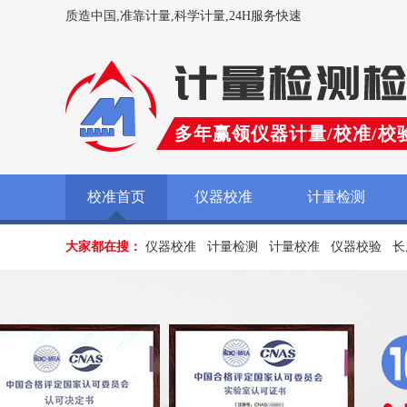
质造中国,准靠计量,科学计量,24H服务快速
多年赢领仪器计量/校准/校
校准首页
仪器校准
计量检测
大家都在搜：
仪器校准
计量检测
计量校准
仪器校验
长