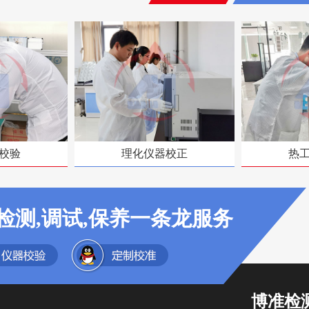
校验
理化仪器校正
热
检测,调试,保养一条龙服务
博准检