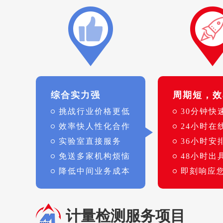
综合实力强
周期短，效
挑战行业价格更低
30分钟快
效率快人性化合作
24小时在
实验室直接服务
36小时安
免送多家机构烦恼
48小时出
降低中间业务成本
即刻响应
计量检测服务项目