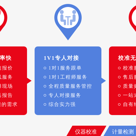
率快
1V1专人对接
校准
速报价
1对1服务跟单
校准
线服务
1对1工程师服务
售后
排现场
全程质量服务管控
质量
具报告
专人对接服务
一站
您的需求
综合实力强
自有
仪器校准
计量检测