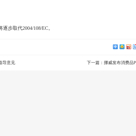
步取代2004/108/EC。
仪器校准
计量检测
仪器校准是仪器设备管理中非常重
计量检测---
要的环节,评定测量装置的示值误差,
择原则,为确定
指导意见
下一篇：
挪威发布消费品P
确保量值准确,其目的在...
所指示的量值..