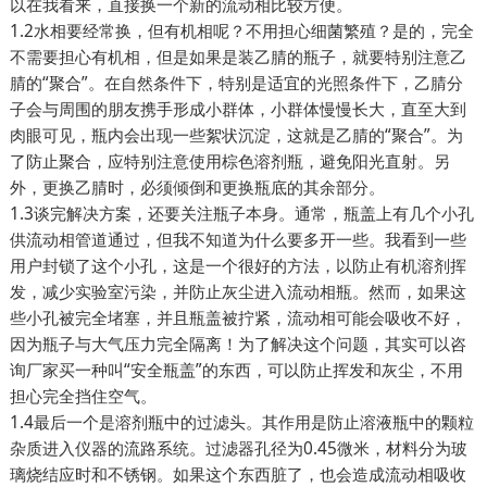
以在我看来，直接换一个新的流动相比较方便。
1.2水相要经常换，但有机相呢？不用担心细菌繁殖？是的，完全
不需要担心有机相，但是如果是装乙腈的瓶子，就要特别注意乙
腈的“聚合”。在自然条件下，特别是适宜的光照条件下，乙腈分
子会与周围的朋友携手形成小群体，小群体慢慢长大，直至大到
肉眼可见，瓶内会出现一些絮状沉淀，这就是乙腈的“聚合”。为
了防止聚合，应特别注意使用棕色溶剂瓶，避免阳光直射。另
外，更换乙腈时，必须倾倒和更换瓶底的其余部分。
1.3谈完解决方案，还要关注瓶子本身。通常，瓶盖上有几个小孔
供流动相管道通过，但我不知道为什么要多开一些。我看到一些
用户封锁了这个小孔，这是一个很好的方法，以防止有机溶剂挥
发，减少实验室污染，并防止灰尘进入流动相瓶。然而，如果这
些小孔被完全堵塞，并且瓶盖被拧紧，流动相可能会吸收不好，
因为瓶子与大气压力完全隔离！为了解决这个问题，其实可以咨
询厂家买一种叫“安全瓶盖”的东西，可以防止挥发和灰尘，不用
担心完全挡住空气。
1.4最后一个是溶剂瓶中的过滤头。其作用是防止溶液瓶中的颗粒
杂质进入仪器的流路系统。过滤器孔径为0.45微米，材料分为玻
璃烧结应时和不锈钢。如果这个东西脏了，也会造成流动相吸收