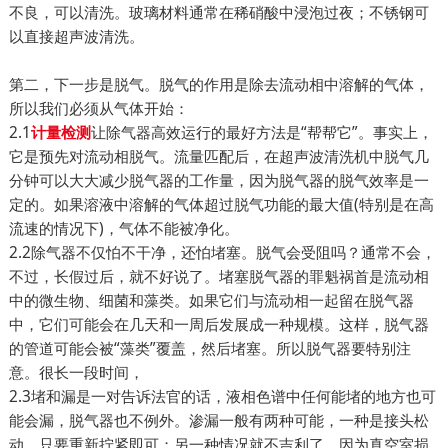
不良，可以清洗。玻璃材料通常在稀硝酸中浸泡过夜；不锈钢可
以直接超声波清洗。
第二，下一步是脱气。脱气的作用是除去流动相中溶解的气体，
所以我们必须从气体开始：
2.1
让除气器高效运行的最好方法是“帮帮它”。事实上，
计量检测
它是预先对流动相脱气。流量匹配后，在超声波清洗机中脱气几
分钟可以大大减少脱气器的工作量，因为脱气器的脱气效率是一
定的。如果溶液中溶解的气体超过脱气功能的最大值(特别是在高
流速的情况下)，气体不能被净化。
2.2除气器不仅怕不干净，还怕堵塞。脱气会受阻吗？通常不会，
不过，长假过后，就不好说了。堵塞脱气器的罪魁祸首是流动相
中的微生物、细菌和藻类。如果它们与流动相一起留在脱气器
中，它们可能会在几天和一周后发展成一种规模。这样，脱气器
的管道可能会被“藻类”覆盖，然后堵塞。所以脱气器要特别注
意。很长一段时间，
2.3堵和漏是一对告诉法官的话，液相色谱中任何能堵的地方也可
能会漏，脱气器也不例外。渗漏一般有两种可能，一种是接头松
动，只要重新拧紧即可；另一种情况就不吉利了，因为真空室损