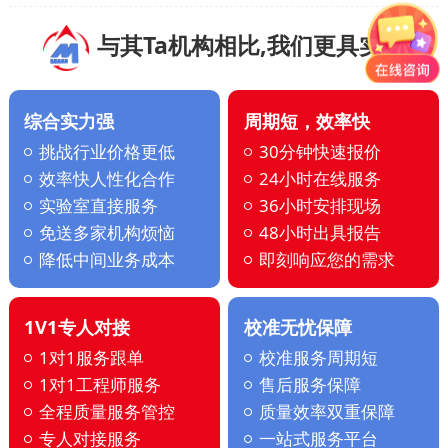
与其Ta机构相比,我们更具实力
综合实力强
周期短，效率快
挑战行业价格更低
30分钟快速报价
效率快人性化合作
24小时在线服务
实验室直接服务
36小时安排现场
免送多家机构烦恼
48小时出具报告
降低中间业务成本
即刻响应您的需求
1V1专人对接
校准无忧保障
1对1服务跟单
校准服务周期短
1对1工程师服务
售后服务保障
全程质量服务管控
质量效率双重保障
专人对接服务
一站式服务平台