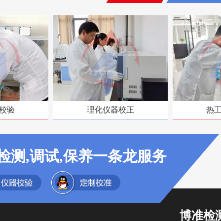
校验
理化仪器校正
热
检测,调试,保养一条龙服务
博准检