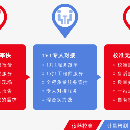
率快
1V1专人对接
校准
速报价
1对1服务跟单
校准
线服务
1对1工程师服务
售后
排现场
全程质量服务管控
质量
具报告
专人对接服务
一站
您的需求
综合实力强
自有
仪器校准
计量检测