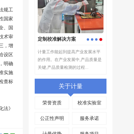
法规工
性国家
全、国
技术审
仪器校准
计量检测
1
2
3
4
三，增
仪器校准是仪器设备管理中非常重
计量检测---根
给设区
要的环节,评定测量装置的示值误差,
择原则,为确定
，明确
确保量值准确,其目的在...
所指示的量值...
标准实施
检查标
关于计量
荣誉资质
校准实验室
化法》
公正性声明
服务承诺
计量优势
服务项目