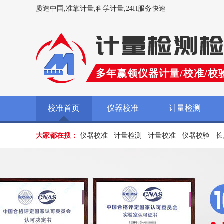
质造中国,准靠计量,科学计量,24H服务快速
多年赢领仪器计量/校准/校
校准首页
仪器校准
计量检测
大家都在搜：
仪器校准
计量检测
计量校准
仪器校验
长