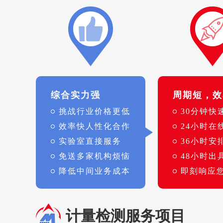
综合实力强
周期短，效
挑战行业价格更低
30分钟快
效率快人性化合作
24小时在
实验室直接服务
36小时安
免送多家机构烦恼
48小时出
降低中间业务成本
即刻响应
计量检测服务项目