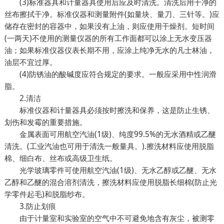
(3)标准器具和计量器具使用后应及时清洗。清洗后用干净的
丝布擦拭干净。标准仪器和测量附件(如量块、量刀、三针等。)应
储存在密封的容器中，如果没有上油，则应使用干燥剂。短时间
(一两天)不使用的测量仪器的所有工作面都可以涂上无水变压器
油；如果标准仪器仪表长期不用，应涂上纯净无水的凡士林油，
油层不宜过厚。
(4)防锈油的酸碱度应符合规定的要求。一般应采用中性润滑
脂。
2.清洁
标准仪器和计量器具必须按时擦洗和保养，这是防止生锈、
划伤和发霉的重要措施。
金属表面可用航空汽油(1级)、纯度99.5%的无水酒精或乙醚
清洗。(工业汽油也可用于清洗一般量具。).擦洗材料应使用脱脂
棉、细白布、丝布或高级卫生纸。
光学玻璃零件可使用航空汽油(1级)、无水乙醇或乙醚、无水
乙醇和乙醚的混合溶剂清洗，擦洗材料应使用脱脂长细棉(防止光
学零件起毛)和脱脂纱布。
3.防止划痕
由于计量室和实验室的空气中不可避免地含有灰尘，被测零