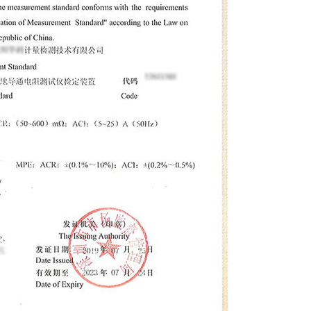
仪器校准
计量检测
仪器校准是仪器设备管理中非常重
计量检测---
要的环节,评定测量装置的示值误差,
择原则,为确定
确保量值准确,其目的在...
所指示的量值..