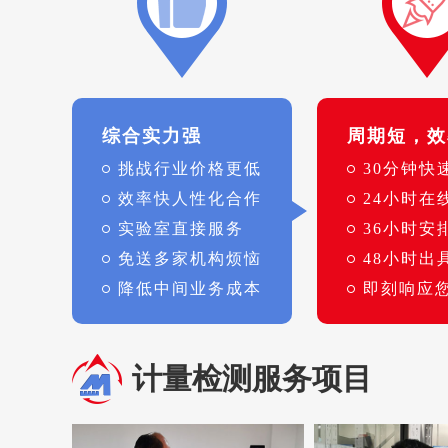
综合实力强
周期短，效
挑战行业价格更低
30分钟快
效率快人性化合作
24小时在
实验室直接服务
36小时安
免送多家机构烦恼
48小时出
降低中间业务成本
即刻响应
计量检测服务项目