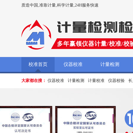
质造中国,准靠计量,科学计量,24H服务快速
多年赢领仪器计量/校准/校
校准首页
仪器校准
计量检测
大家都在搜：
仪器校准
计量检测
计量校准
仪器校验
长