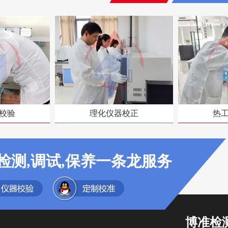
校验
理化仪器校正
热
检测,调试,保养一条龙服务
博准检