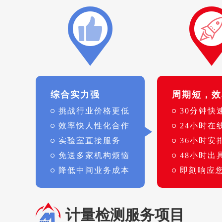
综合实力强
周期短，效
挑战行业价格更低
30分钟快
效率快人性化合作
24小时在
实验室直接服务
36小时安
免送多家机构烦恼
48小时出
降低中间业务成本
即刻响应
计量检测服务项目