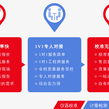
率快
1V1专人对接
校准
速报价
1对1服务跟单
校准
线服务
1对1工程师服务
售后
排现场
全程质量服务管控
质量
具报告
专人对接服务
一站
您的需求
综合实力强
自有
仪器校准
计量检测