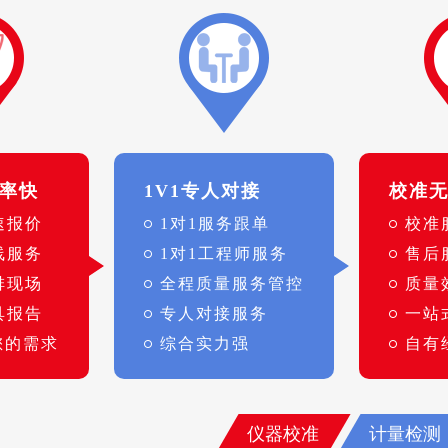
率快
1V1专人对接
校准
速报价
1对1服务跟单
校准
线服务
1对1工程师服务
售后
排现场
全程质量服务管控
质量
具报告
专人对接服务
一站
您的需求
综合实力强
自有
仪器校准
计量检测