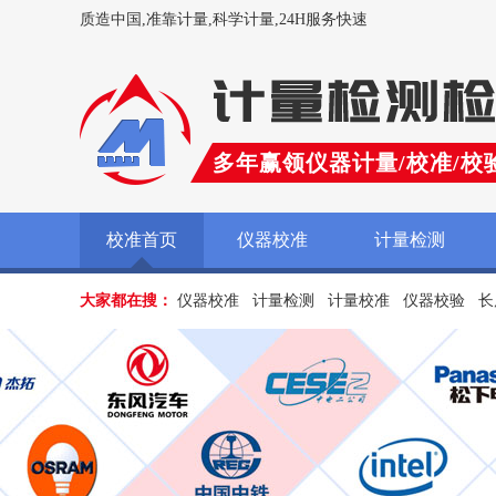
质造中国,准靠计量,科学计量,24H服务快速
多年赢领仪器计量/校准/校
校准首页
仪器校准
计量检测
大家都在搜：
仪器校准
计量检测
计量校准
仪器校验
长