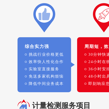
综合实力强
周期短，效
挑战行业价格更低
30分钟快
效率快人性化合作
24小时在
实验室直接服务
36小时安
免送多家机构烦恼
48小时出
降低中间业务成本
即刻响应
计量检测服务项目