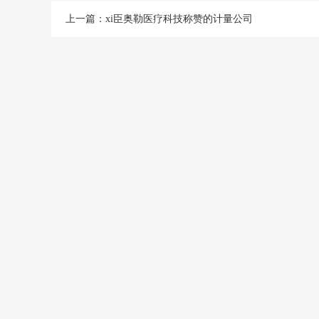
上一篇：
xi臣奥勒医疗科技称赞的计量公司
仪器校准
仪器校准是仪
要的环节,评
确保量值准确,