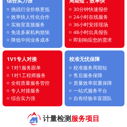
综合实力强
周期短，效率快
挑战行业价格更低
30分钟快速报价
效率快人性化合作
24小时在线服务
实验室直接服务
36小时安排现场
免送多家机构烦恼
48小时出具报告
降低中间业务成本
即刻响应您的需求
1V1专人对接
校准无忧保障
1对1服务跟单
校准服务周期短
1对1工程师服务
售后服务保障
全程质量服务管控
质量效率双重保障
专人对接服务
一站式服务平台
综合实力强
自有经验丰富团队
计量检测
服务项目