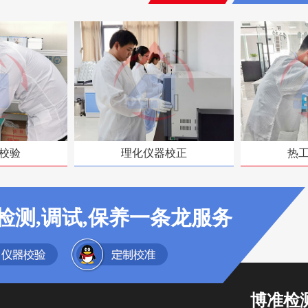
校验
理化仪器校正
热
检测,调试,保养一条龙服务
博准检