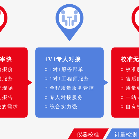
率快
1V1专人对接
校准
速报价
1对1服务跟单
校准
线服务
1对1工程师服务
售后
排现场
全程质量服务管控
质量
具报告
专人对接服务
一站
您的需求
综合实力强
自有
仪器校准
计量检测