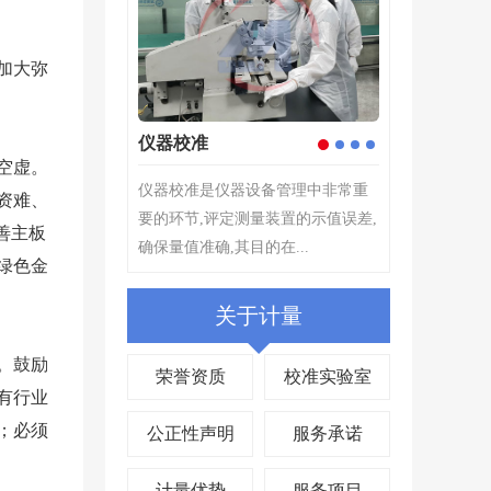
加大弥
准
计量检测
企业仪器
2
1
3
4
空虚。
是仪器设备管理中非常重
计量检测---根据计量检测器具的选
计量检测-
资难、
,评定测量装置的示值误差,
择原则,为确定测量仪器或测量系统
择原则,为
善主板
确,其目的在...
所指示的量值...
所指示的量值
绿色金
关于计量
。鼓励
荣誉资质
校准实验室
有行业
；必须
公正性声明
服务承诺
计量优势
服务项目