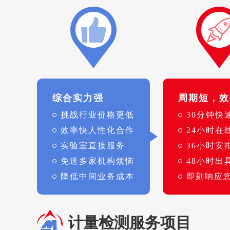
综合实力强
周期短，效
挑战行业价格更低
30分钟快
效率快人性化合作
24小时在
实验室直接服务
36小时安
免送多家机构烦恼
48小时出
降低中间业务成本
即刻响应
计量检测服务项目