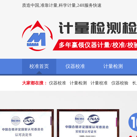
质造中国,准靠计量,科学计量,24H服务快速
多年赢领仪器计量/校准/校
校准首页
仪器校准
计量检测
大家都在搜：
仪器校准
计量检测
计量校准
仪器校验
长