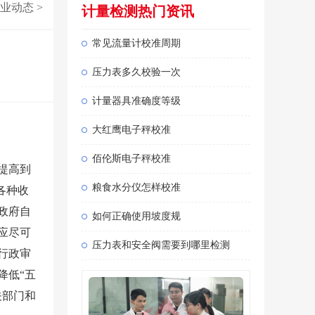
业动态
>
计量检测热门资讯
常见流量计校准周期
压力表多久校验一次
计量器具准确度等级
大红鹰电子秤校准
佰伦斯电子秤校准
提高到
粮食水分仪怎样校准
各种收
政府自
如何正确使用坡度规
应尽可
压力表和安全阀需要到哪里检测
行政审
降低“五
关部门和