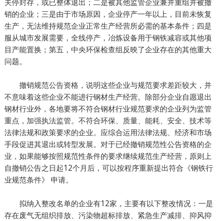
关停封存，或已整体退出；二是被其他监管企业兼并重组并被撤
销的企业；三是由于市场原因，企业停产一年以上，目前未恢复
生产，无法维持规范企业正常生产经营所必需的基本条件；四是
服从城市发展需要，全线停产，冶炼设备用于钢铁减容或其他项
目产能置换；第五，中央环保检查组反映了企业存在的其他重大
问题。
撤销规范公告资格，说明这些企业与规范要求差距较大，并
不意味着这些企业不能进行钢材生产经营。除部分企业自愿退出
钢材行业外，各地要将不符合钢材行业规范要求的企业列为监管
重点，加强执法监管。不符合环保、质量、能耗、安全、技术等
法律法规和政策要求的企业。应综合运用法律法规、经济和市场
手段促进其退出或转型发展。对于已经撤销规范性公告资格的企
业，如果能够按照规范性条件的要求继续规范生产经营，原则上
自撤销公告之日起12个月后，可以按程序重新提出符合《钢铁行
业规范条件》 申请。
拟纳入整改名单的企业有12家，主要有以下整改情况：一是
存在废气无组织排放、污染物超标排放、紧急生产减排、抑风抑