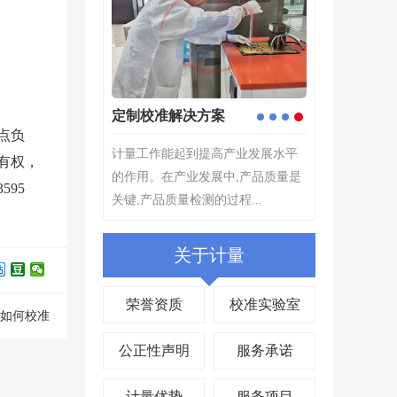
仪器校准
计量检测
1
2
3
4
点负
仪器校准是仪器设备管理中非常重
计量检测---根
有权，
要的环节,评定测量装置的示值误差,
择原则,为确定
95
确保量值准确,其目的在...
所指示的量值...
关于计量
荣誉资质
校准实验室
如何校准
公正性声明
服务承诺
计量优势
服务项目