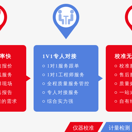
率快
1V1专人对接
校准
速报价
1对1服务跟单
校准
线服务
1对1工程师服务
售后
排现场
全程质量服务管控
质量
具报告
专人对接服务
一站
您的需求
综合实力强
自有
仪器校准
计量检测