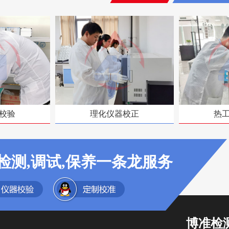
校验
理化仪器校正
热
检测,调试,保养一条龙服务
博准检