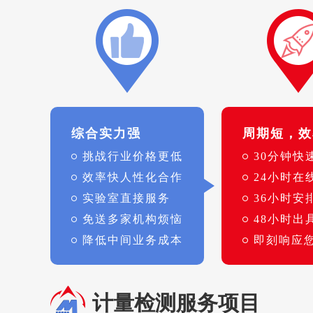
综合实力强
周期短，效
挑战行业价格更低
30分钟快
效率快人性化合作
24小时在
实验室直接服务
36小时安
免送多家机构烦恼
48小时出
降低中间业务成本
即刻响应
计量检测服务项目