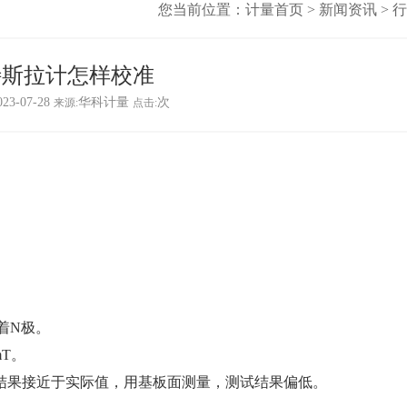
您当前位置：
计量首页
>
新闻资讯
>
行
特斯拉计怎样校准
023-07-28
华科计量
次
来源:
点击:
。
。
着N极。
mT。
试结果接近于实际值，用基板面测量，测试结果偏低。