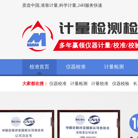
质造中国,准靠计量,科学计量,24H服务快速
多年赢领仪器计量/校准/校
校准首页
仪器校准
计量检测
大家都在搜：
仪器校准
计量检测
计量校准
仪器校验
长