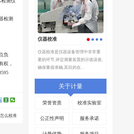
体检测仪
器检测
仪器校准
计量检测
1
2
3
4
仪器校准是仪器设备管理中非常重
计量检测---根
点负
要的环节,评定测量装置的示值误差,
择原则,为确定
有权，
确保量值准确,其目的在...
所指示的量值...
95
关于计量
荣誉资质
校准实验室
分尺怎么校准
公正性声明
服务承诺
计量优势
服务项目