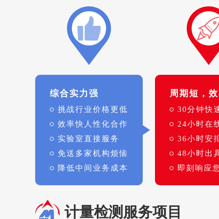
综合实力强
周期短，效
挑战行业价格更低
30分钟快
效率快人性化合作
24小时在
实验室直接服务
36小时安
免送多家机构烦恼
48小时出
降低中间业务成本
即刻响应
计量检测服务项目