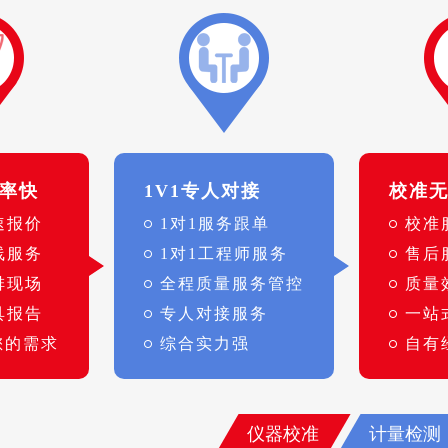
率快
1V1专人对接
校准
速报价
1对1服务跟单
校准
线服务
1对1工程师服务
售后
排现场
全程质量服务管控
质量
具报告
专人对接服务
一站
您的需求
综合实力强
自有
仪器校准
计量检测