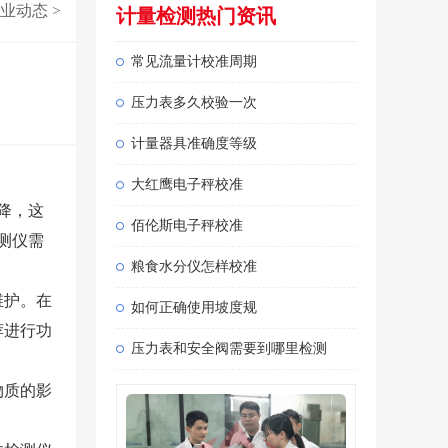
业动态
>
计量检测热门资讯
常见流量计校准周期
压力表多久校验一次
计量器具准确度等级
大红鹰电子秤校准
降，这
佰伦斯电子秤校准
测仪需
粮食水分仪怎样校准
维护。在
如何正确使用坡度规
荐进行功
压力表和安全阀需要到哪里检测
物质的影