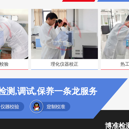
校验
理化仪器校正
热
检测,调试,保养一条龙服务
博准检