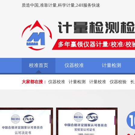
质造中国,准靠计量,科学计量,24H服务快速
多年赢领仪器计量/校准/校
校准首页
仪器校准
计量检测
大家都在搜：
仪器校准
计量检测
计量校准
仪器校验
长