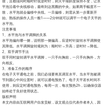
致，且都须同时顺时针或逆时针，则天平倾斜度保持不变，让水
平泡沿着中央线移动，最终到达黑圈的中央。如果两手幅度不一
致，水平泡就会偏移中央线。一旦偏移，则需从第一步重新开
始。熟练的操作人员一般1——2分钟就可以调平一个电子天平的
水平泡。
注意事项
1、水平泡与水平调脚的关系
水平泡偏向哪一侧，说明那一侧偏高，应逆时针旋转水平调脚使
其降低。水平调脚旋转规则为：顺时针→升高；逆时针→降低。
2、双手调节手法
双手同时旋转调平水平调脚，一只手向胸前，一只手向胸外，方
向相反。
3、准备工作的顺序
在电子天平通电之前，我们必须要将其调至水平。当水平泡被调
节到圆心中间位置时，就可以通电预热了。电子天平若长时间不
使用，则应定时通电预热，每周一次，每次预热2h，以确保仪器
始终处于良好使用状态。
版权声明
本文内容由互联网用户自发贡献，该文观点仅代表作者本人，因