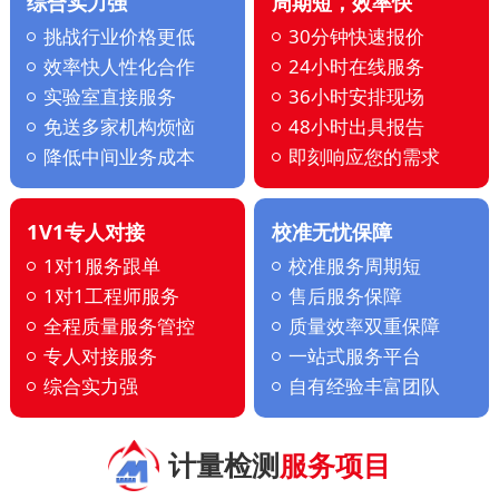
综合实力强
周期短，效率快
挑战行业价格更低
30分钟快速报价
效率快人性化合作
24小时在线服务
实验室直接服务
36小时安排现场
免送多家机构烦恼
48小时出具报告
降低中间业务成本
即刻响应您的需求
1V1专人对接
校准无忧保障
1对1服务跟单
校准服务周期短
1对1工程师服务
售后服务保障
全程质量服务管控
质量效率双重保障
专人对接服务
一站式服务平台
综合实力强
自有经验丰富团队
计量检测
服务项目