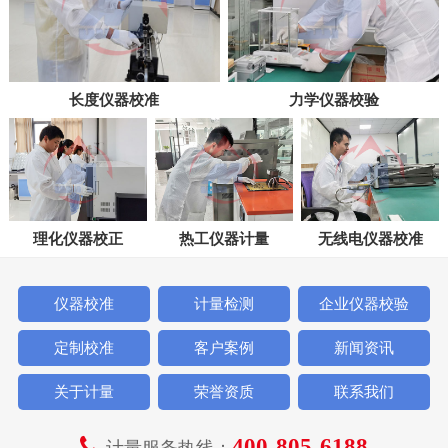
长度仪器校准
力学仪器校验
理化仪器校正
热工仪器计量
无线电仪器校准
仪器校准
计量检测
企业仪器校验
定制校准
客户案例
新闻资讯
关于计量
荣誉资质
联系我们
400-805-6188
计量服务热线：