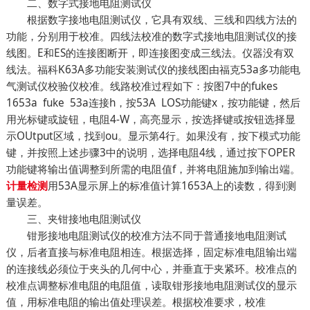
二、数字式接地电阻测试仪
根据数字接地电阻测试仪，它具有双线、三线和四线方法的
功能，分别用于校准。四线法校准的数字式接地电阻测试仪的接
线图。E和ES的连接图断开，即连接图变成三线法。仪器没有双
线法。福科K63A多功能安装测试仪的接线图由福克53a多功能电
气测试仪校验仪校准。线路校准过程如下：按图7中的fukes
1653a fuke 53a连接h，按53A LOS功能键x，按功能键，然后
用光标键或旋钮，电阻4-W，高亮显示，按选择键或按钮选择显
示OUtput区域，找到ou。显示第4行。如果没有，按下模式功能
键，并按照上述步骤3中的说明，选择电阻4线，通过按下OPER
功能键将输出值调整到所需的电阻值f，并将电阻施加到输出端。
用53A显示屏上的标准值计算1653A上的读数，得到测
计量检测
量误差。
三、夹钳接地电阻测试仪
钳形接地电阻测试仪的校准方法不同于普通接地电阻测试
仪，后者直接与标准电阻相连。根据选择，固定标准电阻输出端
的连接线必须位于夹头的几何中心，并垂直于夹紧环。校准点的
校准点调整标准电阻的电阻值，读取钳形接地电阻测试仪的显示
值，用标准电阻的输出值处理误差。根据校准要求，校准