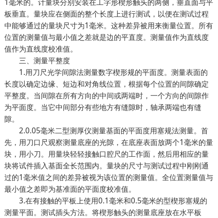
1毫米的。计量块分别安装在工字形楔形触头的两侧，垂直面与平
板垂直。量块应在侧面的整个长度上进行测试，以便在测试过程
中能够通过的量块尺寸为1毫米。这种差异被用来衡量位置。所有
位置的测量值与最小值之差就是边的平直度。测量值作为直线度
值作为直线度校准值。
三、测量平整度
1.用刀尺光学间隙法测量数字楔形规的平面度。测量表面的
长度以确定边缘、短边和对角线位置，根据每个位置的间隙确定
平整度。当间隙在所有方向的中间或两端时，一个方向的间隙作
为平面度。当它中间部分有些地方有缝隙时，轴承两端也有缝
隙。
2.0.05毫米二型测厚仪测量基面的平面度用塞规法测量。首
先，用刀口尺观察测量底座的光隙，在底座表面放两个1毫米的量
块，用小刀。用量块轻轻接触口腔尺的工作面，然后用相应的量
块将试件插入基面全长范围内。量块的尺寸与测试过程中刚刚通
过的1毫米值之间的差异被视为该位置的测量值。全位置测量值与
最小值之差即为基准面的平面度校准值。
3.在有接触的平板上使用0.1毫米和0.5毫米的型楔形塞规的
测量平面。测试插头方法。将楔形触头的测量底座放在水平板