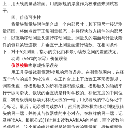
上，用天线测量基准面。用测隙规的厚度作为校准值来测试塞
子。
四、价值可变性
将量块和量块附件组合成一个内部尺寸，其下限尺寸接近测
量范围。将触点置于正常测量状态，并将楔块放入组件的内部尺
寸，以驱动移动测量头进行移动测量。测量头的端面与计量块附
件的侧块紧密连接，并垂直于上测量面进行读数。在相同条件
下，对于5次测量，指示的变化由和最小读数之间的差值决定。
动词（verb的缩写）价值误差
楔形规指示误差
仪器校验
用工具显微镜测量I型楔规的示值误差。在测量范围内，选择
五个均匀的点作为校准点，在工作台上上下放置工字形楔形规，
调整焦距，使楔形触头的所有痕迹都能成像。楔形触头的轴线平
行于纵向滑块。饭线的垂直线是针对学校的。标记宽度的中间位
置，将滑板横向移动到杯状天线的一端，用仪器线的中心标记中
心标记。最后，记录横向读数A1，然后将滑板横向移动到楔形触
头的另一端，并将其与仪器线的中心对齐。在校牌的另一端，记
录横读AA。根据公式(1)计算出读数AA和AA的差值，两个读数的
差值很差。这个值的绝对值就是被测位置的测量值。标称值和测