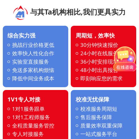
与其Ta机构相比,我们更具实力
综合实力强
周期短，效率快
挑战行业价格更低
30分钟快速报价
效率快人性化合作
24小时在线服务
实验室直接服务
36小时安排现场
免送多家机构烦恼
48小时出具报告
降低中间业务成本
即刻响应您的需求
1V1专人对接
校准无忧保障
1对1服务跟单
校准服务周期短
1对1工程师服务
售后服务保障
全程质量服务管控
质量效率双重保障
专人对接服务
一站式服务平台