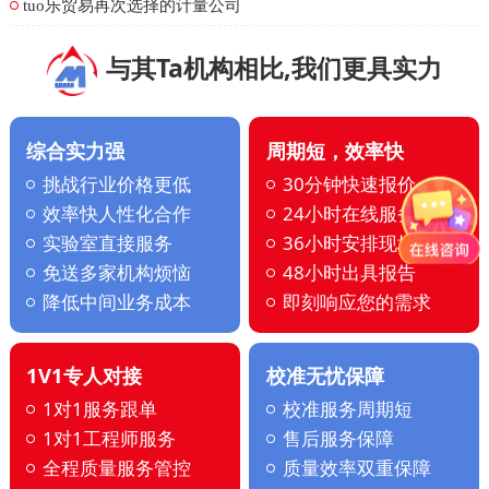
tuo乐贸易再次选择的计量公司
与其Ta机构相比,我们更具实力
综合实力强
周期短，效率快
挑战行业价格更低
30分钟快速报价
效率快人性化合作
24小时在线服务
实验室直接服务
36小时安排现场
免送多家机构烦恼
48小时出具报告
降低中间业务成本
即刻响应您的需求
1V1专人对接
校准无忧保障
1对1服务跟单
校准服务周期短
1对1工程师服务
售后服务保障
全程质量服务管控
质量效率双重保障