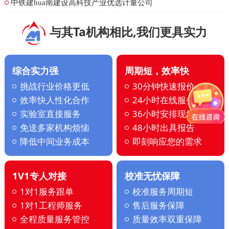
中铁建hua南建设高科技产业优选计量公司
与其Ta机构相比,我们更具实力
综合实力强
周期短，效率快
挑战行业价格更低
30分钟快速报价
效率快人性化合作
24小时在线服务
实验室直接服务
36小时安排现场
免送多家机构烦恼
48小时出具报告
降低中间业务成本
即刻响应您的需求
1V1专人对接
校准无忧保障
1对1服务跟单
校准服务周期短
1对1工程师服务
售后服务保障
全程质量服务管控
质量效率双重保障