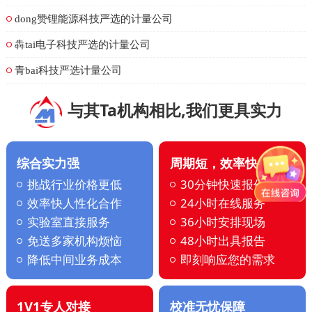
dong赞锂能源科技严选的计量公司
犇tai电子科技严选的计量公司
青bai科技严选计量公司
与其Ta机构相比,我们更具实力
综合实力强
周期短，效率快
挑战行业价格更低
30分钟快速报价
效率快人性化合作
24小时在线服务
实验室直接服务
36小时安排现场
免送多家机构烦恼
48小时出具报告
降低中间业务成本
即刻响应您的需求
1V1专人对接
校准无忧保障