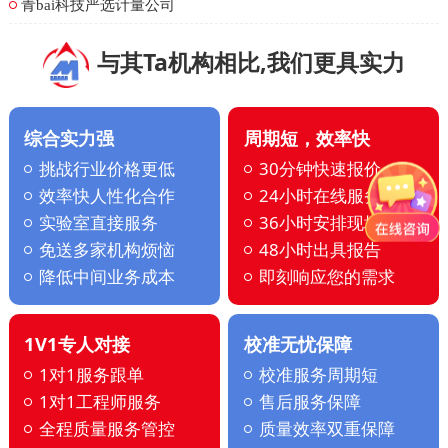
青bai科技严选计量公司
与其Ta机构相比,我们更具实力
综合实力强
周期短，效率快
挑战行业价格更低
30分钟快速报价
效率快人性化合作
24小时在线服务
实验室直接服务
36小时安排现场
免送多家机构烦恼
48小时出具报告
降低中间业务成本
即刻响应您的需求
1V1专人对接
校准无忧保障
1对1服务跟单
校准服务周期短
1对1工程师服务
售后服务保障
全程质量服务管控
质量效率双重保障