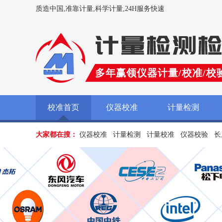
质造中国,准靠计量,科学计量,24H服务快速
多年赢领仪器计量/校准/校
校准首页
仪器校准
计量检测
大家都在搜：
仪器校准
计量检测
计量校准
仪器校验
长