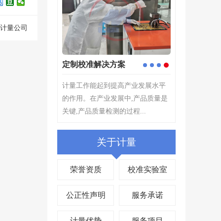
的计量公司
仪器校准
计量检测
1
2
3
4
仪器校准是仪器设备管理中非常重
计量检测---根
要的环节,评定测量装置的示值误差,
择原则,为确定
确保量值准确,其目的在...
所指示的量值...
关于计量
荣誉资质
校准实验室
公正性声明
服务承诺
计量优势
服务项目