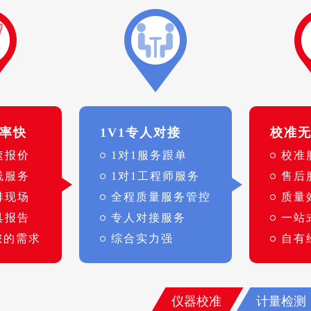
率快
1V1专人对接
校准
速报价
1对1服务跟单
校准
线服务
1对1工程师服务
售后
排现场
全程质量服务管控
质量
具报告
专人对接服务
一站
您的需求
综合实力强
自有
仪器校准
计量检测