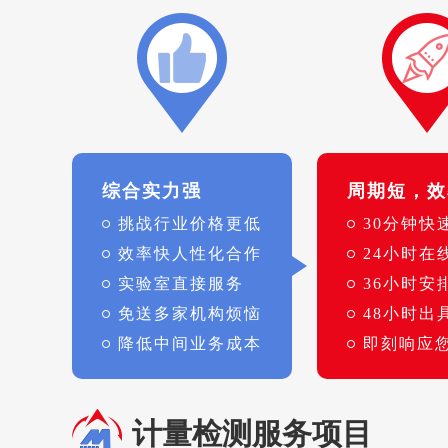
综合实力强
周期短，效
挑战行业价格更低
30分钟快
效率快人性化合作
24小时在
实验室直接服务
36小时安
免送多家机构烦恼
48小时出
降低中间业务成本
即刻响应
计量检测服务项目