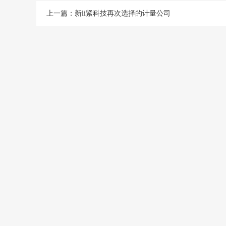
上一篇：
新li紧科技再次选择的计量公司
仪器校准
仪器校准是仪
要的环节,评
确保量值准确,