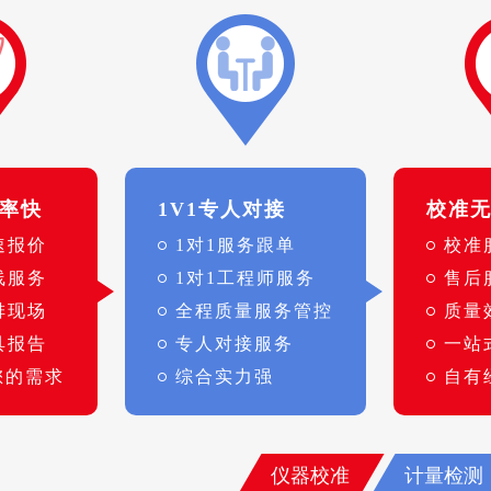
率快
1V1专人对接
校准
速报价
1对1服务跟单
校准
线服务
1对1工程师服务
售后
排现场
全程质量服务管控
质量
具报告
专人对接服务
一站
您的需求
综合实力强
自有
仪器校准
计量检测