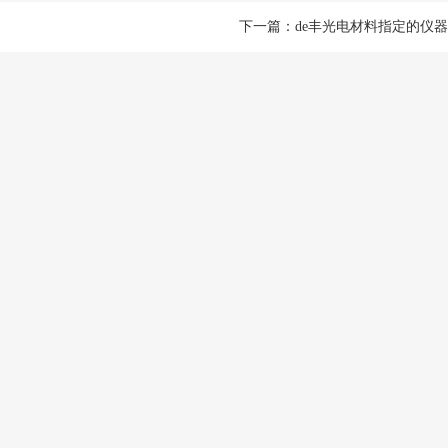
下一篇：
de丰光电材料指定的仪
计量检测
企业仪器校
器设备管理中非常重
计量检测---根据计量检测器具的选
计量检测---
定测量装置的示值误差,
择原则,为确定测量仪器或测量系统
择原则,为确定
其目的在...
所指示的量值...
所指示的量值..