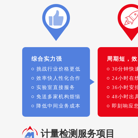
综合实力强
周期短，效
挑战行业价格更低
30分钟快
效率快人性化合作
24小时在
实验室直接服务
36小时安
免送多家机构烦恼
48小时出
降低中间业务成本
即刻响应
计量检测服务项目