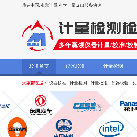
质造中国,准靠计量,科学计量,24H服务快速
多年赢领仪器计量/校准/校
校准首页
仪器校准
计量检测
大家都在搜：
仪器校准
计量检测
计量校准
仪器校验
长