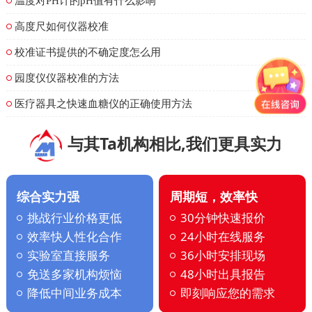
温度对PH计的pH值有什么影响
高度尺如何仪器校准
校准证书提供的不确定度怎么用
园度仪仪器校准的方法
医疗器具之快速血糖仪的正确使用方法
与其Ta机构相比,我们更具实力
综合实力强
周期短，效率快
挑战行业价格更低
30分钟快速报价
效率快人性化合作
24小时在线服务
实验室直接服务
36小时安排现场
免送多家机构烦恼
48小时出具报告
降低中间业务成本
即刻响应您的需求