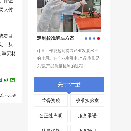
了保证
要支付
或者目
仪器校准
计量检测
1
2
3
4
划，从
仪器校准是仪器设备管理中非常重
计量检测---根
的重要材
要的环节,评定测量装置的示值误差,
择原则,为确定
确保量值准确,其目的在...
所指示的量值...
关于计量
准不准确
荣誉资质
校准实验室
公正性声明
服务承诺
计量优势
服务项目