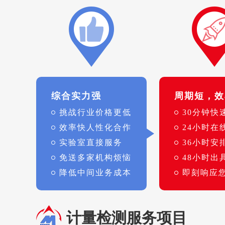
综合实力强
周期短，效
挑战行业价格更低
30分钟快
效率快人性化合作
24小时在
实验室直接服务
36小时安
免送多家机构烦恼
48小时出
降低中间业务成本
即刻响应
计量检测服务项目