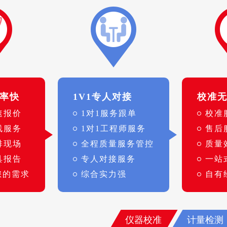
率快
1V1专人对接
校准
速报价
1对1服务跟单
校准
线服务
1对1工程师服务
售后
排现场
全程质量服务管控
质量
具报告
专人对接服务
一站
您的需求
综合实力强
自有
仪器校准
计量检测