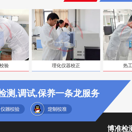
校验
理化仪器校正
热
检测,调试,保养一条龙服务
博准检