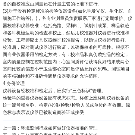
备的自校准应由测量员在计量主管的批准下进行。
(3)对于没有检定标准的检验仪器设备(如化学发光仪、生化仪、血
细胞工作站等)。)，各专业测量员负责联系厂家进行定期维护、仪
器校准和仪器校准，包括光路、采样针、试剂针或泵、样品轨迹
和各种机械运动的检查和校正，然后用校准器对仪器进行校准和
校验。工程师应出具仪器维护校准报告，以确认仪器运行良好。
校准后，应对测试仪器进行验证，以确保校准的可靠性。根据不
同专业仪器采用的检定方法，有：校准品和真伪质控品的检定；
室内质量控制在控制范围内；心室间质评估获得良好结果或两心
室间比较的偏差小于卫生部心室间质评估允许的50%。测试项目
的不精确性和不准确性满足仪器要求的允许范围。
4.身份管理
仪器设备经校准和检定后，应实行“三色标识”管理。
检验科的重要仪器设备应有状态标志。标签上应标明仪器设备的
统一编号和名称、检定/校准/检验/检验人员或单位的有效期。绿
色标志表示该仪器已被制造商验证或接受
上一篇：
环境监测行业如何做好仪器校准的管理