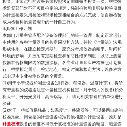
检查。正常运行的设备必须按照法定周期每周检查一次。根据技
术监督部门对不同项目检定的规定，强制检验和非强制检验项目
的计量检定采用检验和现场检定相结合的方式完成，使自愿检验
成为检验科质量管理中的一种自主行为。
3.具体工作计划
本部门计量主管应配合设备管理部门的统一管理，制定正常运行
中使用的各种计量器具的检定周期和方法，并按《计量法》法规
形成体系。在建立检定周期时，应充分考虑仪器的频率、时间和
环境的影响，并应附有定期检查和预防性维护制度，以防止测量
仪器在合格期限内的数据漂移。各专业计量师应严格按照计划执
行，根据检定周期、检定地点、检定时间和检定方法，以多种方
式实现本专业被测仪器的全覆盖。
(1)用于小型仪器和测量设备(进样器、移液器、温度计等))，将所
有带量程的仪器送法定计量检定机构检定；对于较大的设备(如分
析天平、分光光度计、高压锅等。)，请到相关有资质的单位进行
验证。
(2)对于一些低值易耗品，如温度计、移液器等，可以采用自建的
校准系统。用合格的计量设备校准其他相应的计量设备。原则是
设备的精度不得低于被校准的计量设备的精度。测量设
计量校准