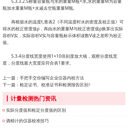
5.3.3.2.5称量容量瓶与水的重量M瓶+水,水的重量M为容量
瓶加水重量M瓶+水减去空瓶重量M瓶,
再根据水的温度t,查表2《不同温度时水的密度及校正值》可
得水的校正密度值ρ，再由水的重量M与校正密度值ρ换算出实际
容积V实，实际容积V实与容量瓶标示体积读数V读之差即为校正
值。
5.3.4分度线宽度使用1×10倍刻度放大镜，观察分度线宽
度，分度线最大宽度应符合表1要求。
上一篇：
手把手交你编写企业仪器内校方法
下一篇：
检定证书、校准证书和检测报告区别?
计量检测热门资讯
实际分度值和检定分度值的区别
酒精计的仪器校准技巧