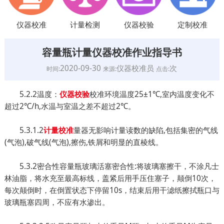
仪器校准
计量检测
仪器校验
定制校准
容量瓶计量仪器校准作业指导书
2020-09-30
仪器校准员
次
时间:
来源:
点击:
5.2.2温度：
校准环境温度25±1℃,室内温度变化不
仪器校验
超过2℃/h,水温与室温之差不超过2℃。
5.3.1.2
量器无影响计量读数的缺陷,包括集密的气线
计量校准
(气泡),破气线(气泡),擦伤,铁屑和明显的直棱线。
5.3.2密合性容量瓶玻璃活塞密合性:将玻璃塞擦干，不涂凡士
林油脂，将水充至最高标线，盖紧后用手压住塞子，颠倒10次，
每次颠倒时，在倒置状态下停留10s，结束后用干滤纸擦拭瓶口与
玻璃瓶塞四周，不应有水渗出。