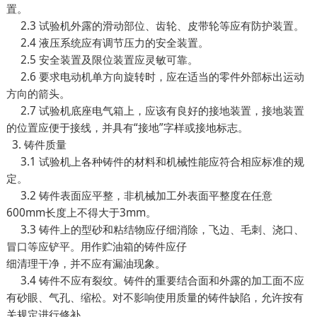
置。
2.3 试验机外露的滑动部位、齿轮、皮带轮等应有防护装置。
2.4 液压系统应有调节压力的安全装置。
2.5 安全装置及限位装置应灵敏可靠。
2.6 要求电动机单方向旋转时，应在适当的零件外部标出运动
方向的箭头。
2.7 试验机底座电气箱上，应该有良好的接地装置，接地装置
的位置应便于接线，并具有“接地”字样或接地标志。
3. 铸件质量
3.1 试验机上各种铸件的材料和机械性能应符合相应标准的规
定。
3.2 铸件表面应平整，非机械加工外表面平整度在任意
600mm长度上不得大于3mm。
3.3 铸件上的型砂和粘结物应仔细消除，飞边、毛刺、浇口、
冒口等应铲平。用作贮油箱的铸件应仔
细清理干净，并不应有漏油现象。
3.4 铸件不应有裂纹。铸件的重要结合面和外露的加工面不应
有砂眼、气孔、缩松。对不影响使用质量的铸件缺陷，允许按有
关规定进行修补。