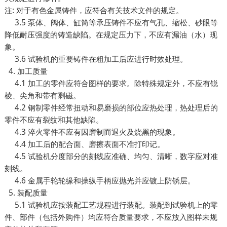
注: 对于有色金属铸件，应符合有关技术文件的规定。
3.5 泵体、阀体、缸筒等承压铸件不应有气孔、缩松、砂眼等
降低耐压强度的铸造缺陷。在规定压力下，不应有漏油（水）现
象。
3.6 试验机的重要铸件在粗加工后应进行时效处理。
4. 加工质量
4.1 加工的零件应符合图样的要求。除特殊规定外，不应有锐
棱、尖角和带有剩磁。
4.2 钢制零件经常扭动和易磨损的部位应热处理，热处理后的
零件不应有裂纹和其他缺陷。
4.3 淬火零件不应有因磨制而退火及烧黑的现象。
4.4 加工后的配合面、磨擦表面不准打印记。
4.5 试验机分度部分的刻线应准确、均匀、清晰，数字应对准
刻线。
4.6 金属手轮轮缘和操纵手柄应抛光并应镀上防锈层。
5. 装配质量
5.1 试验机应按装配工艺规程进行装配。装配到试验机上的零
件、部件（包括外购件）均应符合质量要求，不应放入图样未规