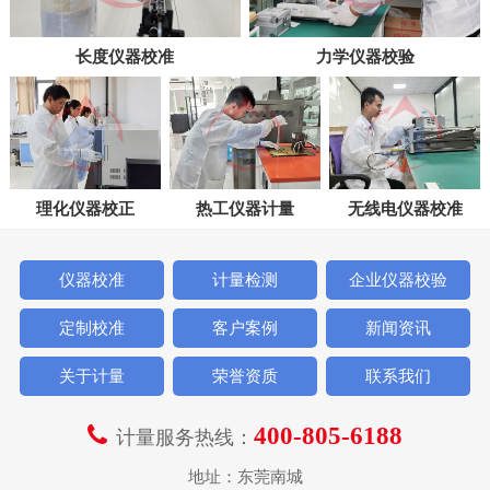
长度仪器校准
力学仪器校验
理化仪器校正
热工仪器计量
无线电仪器校准
仪器校准
计量检测
企业仪器校验
定制校准
客户案例
新闻资讯
关于计量
荣誉资质
联系我们
400-805-6188
计量服务热线：
地址：东莞南城